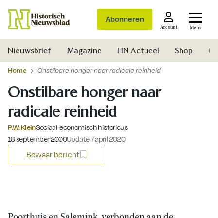
Abonneren
Account
Menu
Nieuwsbrief
Magazine
HN Actueel
Shop
Ge
Home
Onstilbare honger naar radicale reinheid
Onstilbare honger naar
radicale reinheid
P.W. Klein
Sociaal-economisch historicus
Gepubliceerd op:
18 september 2000
Update 7 april 2020
Bewaar bericht
Zoek
Poorthuis en Salemink, verbonden aan de