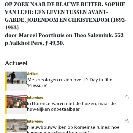
OP ZOEK NAAR DE BLAUWE RUITER. SOPHIE
VAN LEER: EEN LEVEN TUSSEN AVANT-
GARDE, JODENDOM EN CHRISTENDOM (1892-
1953)
door Marcel Poorthuis en Theo Salemink. 552
p.Valkhof Pers, ƒ 49,50.
Actueel
Artikel
Metereologen ruziën over D-Day in film
‘Pressure’
Interview
In Florence waren niet de huizen, maar de
huwelijken onbetaalbaar
Interview
Nieuwbouwwijken op Romeinse ruïnes: hoe
kunnen we erfgoed bewaren?