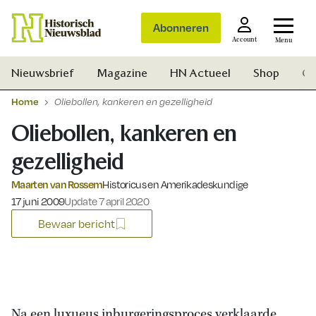
Abonneren
Account
Menu
Nieuwsbrief
Magazine
HN Actueel
Shop
Ge
Home
Oliebollen, kankeren en gezelligheid
Oliebollen, kankeren en
gezelligheid
Maarten van Rossem
Historicus en Amerikadeskundige
Gepubliceerd op:
17 juni 2009
Update 7 april 2020
Bewaar bericht
Zoek
Na een luxueus inburgeringsproces verklaarde