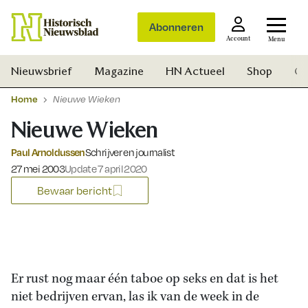
Abonneren
Account
Menu
Nieuwsbrief
Magazine
HN Actueel
Shop
Ge
Home
Nieuwe Wieken
Nieuwe Wieken
Paul Arnoldussen
Schrijver en journalist
Gepubliceerd op:
27 mei 2003
Update 7 april 2020
Bewaar bericht
Er rust nog maar één taboe op seks en dat is het
niet bedrijven ervan, las ik van de week in de
Zoek