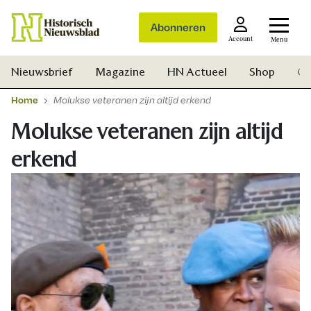
Abonneren
Account
Menu
Nieuwsbrief
Magazine
HN Actueel
Shop
Ge
Home
Molukse veteranen zijn altijd erkend
Molukse veteranen zijn altijd
erkend
Zoek