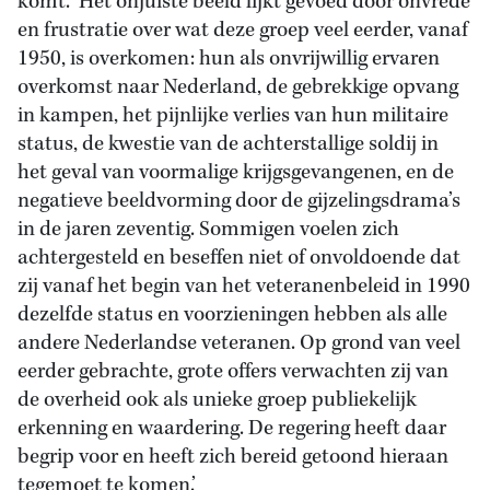
komt. ‘Het onjuiste beeld lijkt gevoed door onvrede
en frustratie over wat deze groep veel eerder, vanaf
1950, is overkomen: hun als onvrijwillig ervaren
overkomst naar Nederland, de gebrekkige opvang
in kampen, het pijnlijke verlies van hun militaire
status, de kwestie van de achterstallige soldij in
het geval van voormalige krijgsgevangenen, en de
negatieve beeldvorming door de gijzelingsdrama’s
in de jaren zeventig. Sommigen voelen zich
achtergesteld en beseffen niet of onvoldoende dat
zij vanaf het begin van het veteranenbeleid in 1990
dezelfde status en voorzieningen hebben als alle
andere Nederlandse veteranen. Op grond van veel
eerder gebrachte, grote offers verwachten zij van
de overheid ook als unieke groep publiekelijk
erkenning en waardering. De regering heeft daar
begrip voor en heeft zich bereid getoond hieraan
tegemoet te komen.’