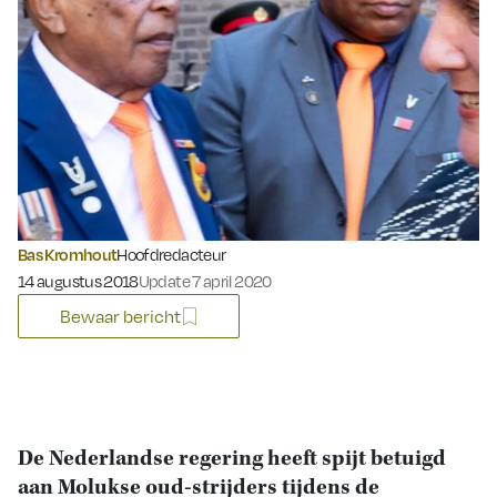
Bas Kromhout
Hoofdredacteur
Gepubliceerd op:
14 augustus 2018
Update 7 april 2020
Bewaar bericht
De Nederlandse regering heeft spijt betuigd
aan Molukse oud-strijders tijdens de