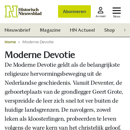
Abonneren
Account
Menu
Nieuwsbrief
Magazine
HN Actueel
Shop
Ge
Home
Moderne Devotie
Moderne Devotie
De Moderne Devotie geldt als de belangrijkste
religieuze hervormingsbeweging uit de
Nederlandse geschiedenis. Vanuit Deventer, de
geboorteplaats van de grondlegger Geert Grote,
verspreidde de leer zich snel tot ver buiten de
huidige landsgrenzen. De navolgers, zowel
leken als kloosterlingen, probeerden te leven
Zoek
volgens de ware kern van het christelijk geloof.