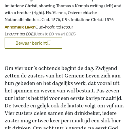
imitatione Christi, showing Thomas a Kempis writing (left) and
with a brother (right). Hs. Vienna, Osterreichische
Nationalbibliothek, Cod. 1576, f. 9r. Imitatione Christi 1576
Annemarie Laven
Oud-hoofdredacteur
Gepubliceerd op:
1 november 2021
Update 20 maart 2025
Bewaar bericht
Om vier uur ’s ochtends begint de dag. Zwijgend
zetten de zusters van het Gemene Leven zich aan
hun gebeden en het dagelijks werk, dat vooral uit
het spinnen en weven van wol bestaat. Pas zeven
uur later is het tijd voor een eerste karige maaltijd.
De tweede en gelijk ook de laatste volgt om vijf uur.
Vier zusters delen samen één drinkbeker, iedere
zuster mag er twee keer per maaltijd een slok bier
uit drinken. Om acht uur ’s avonds, na eerst God