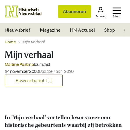
Abonneren
Account
Menu
Nieuwsbrief
Magazine
HN Actueel
Shop
Ge
Home
Mijn verhaal
Mijn verhaal
Martine Postma
Journalist
Gepubliceerd op:
24 november 2003
Update 7 april 2020
Bewaar bericht
In 'Mijn verhaal' vertellen lezers over een
historische gebeurtenis waarbij zij betrokken
Zoek