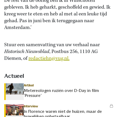
De rest van de oorlog ben ik in Winschoten
gebleven. Ik heb geharkt, geschoffeld en gewied. Ik
kreeg weer te eten en heb al met al een leuke tijd
gehad. Pas in juni ben ik teruggegaan naar
Amsterdam.'
Stuur een samenvatting van uw verhaal naar
Historisch Nieuwsblad
, Postbus 256, 1110 AG
Diemen, of
redactiehn@vug.nl.
Actueel
Artikel
Metereologen ruziën over D-Day in film
‘Pressure’
Interview
In Florence waren niet de huizen, maar de
huwelijken onbetaalbaar