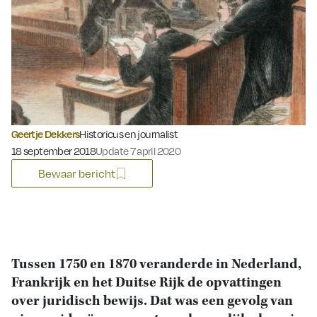
Geertje Dekkers
Historicus en journalist
Gepubliceerd op:
18 september 2018
Update 7 april 2020
Bewaar bericht
Tussen 1750 en 1870 veranderde in Nederland,
Frankrijk en het Duitse Rijk de opvattingen
over juridisch bewijs. Dat was een gevolg van