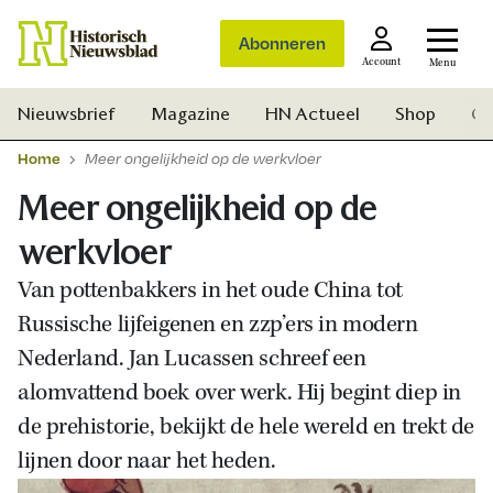
Abonneren
Account
Menu
Nieuwsbrief
Magazine
HN Actueel
Shop
Ge
Home
Meer ongelijkheid op de werkvloer
Meer ongelijkheid op de
werkvloer
Van pottenbakkers in het oude China tot
Russische lijfeigenen en zzp’ers in modern
Nederland. Jan Lucassen schreef een
alomvattend boek over werk. Hij begint diep in
de prehistorie, bekijkt de hele wereld en trekt de
lijnen door naar het heden.
Zoek