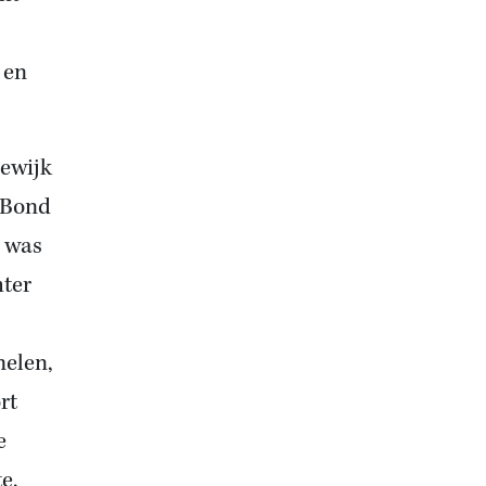
 en
ewijk
e Bond
 was
hter
melen,
rt
e
e,