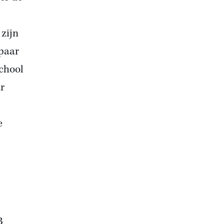
zijn
tpaar
School
r
e
B