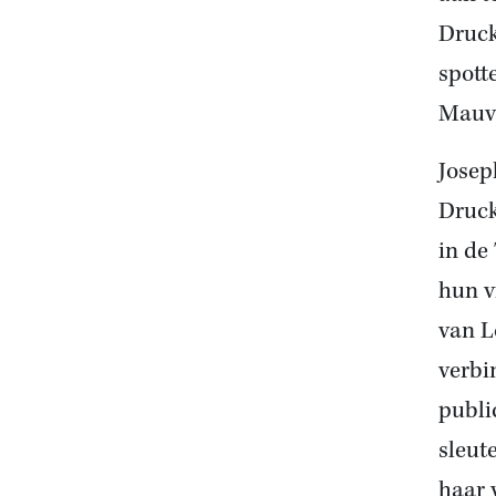
Druck
spott
Mauve
Josep
Druck
in de
hun v
van L
verbi
publi
sleut
haar 