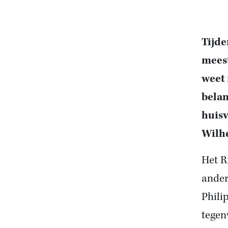
Tijde
meest
weet 
belan
huisv
Wilh
Het R
ander
Phili
tegen