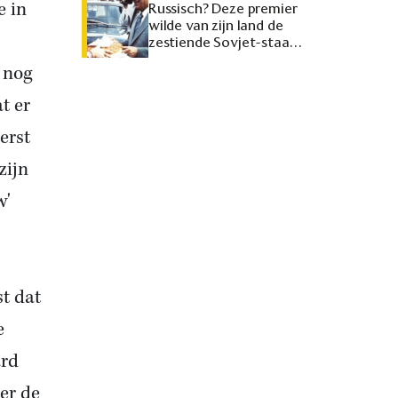
e in
Russisch? Deze premier
wilde van zijn land de
zestiende Sovjet-staat
maken
 nog
t er
erst
zijn
w'
st dat
e
ard
er de