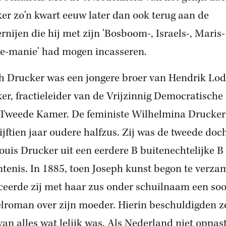
er zo'n kwart eeuw later dan ook terug aan de
ernijen die hij met zijn 'Bosboom-, Israels-, Maris-
-manie' had mogen incasseren.
h Drucker was een jongere broer van Hendrik Lod
er, fractieleider van de Vrijzinnig Democratisch
 Tweede Kamer. De feministe Wilhelmina Drucker
ijftien jaar oudere halfzus. Zij was de tweede doc
ouis Drucker uit een eerdere B buitenechtelijke B
ntenis. In 1885, toen Joseph kunst begon te verza
ceerde zij met haar zus onder schuilnaam een soo
elroman over zijn moeder. Hierin beschuldigden z
van alles wat lelijk was. Als Nederland niet oppast