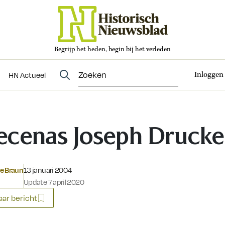
Begrijp het heden, begin bij het verleden
Abonneren
t
Evenementen
HN Actueel
Inloggen
HN Actueel
cenas Joseph Drucke
Gepubliceerd op:
e Braun
13 januari 2004
Update 7 april 2020
ar bericht