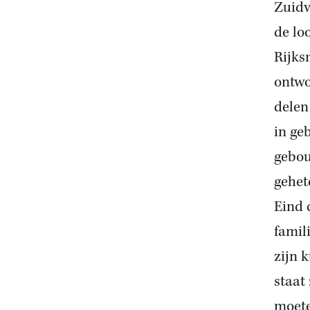
Zuidv
de lo
Rijks
ontwo
delen
in ge
gebou
gehet
Eind 
famil
zijn 
staat
moete