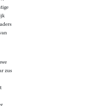
tige
ijk
vaders
van
duwe
ar zus
t
er