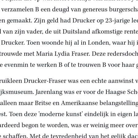
 verzamelen B een deugd van genereus burgersc
n gemaakt. Zijn geld had Drucker op 23-jarige lee
d van zijn vader, de uit Duitsland afkomstige rent
 Drucker. Toen woonde hij al in Londen, waar hij 
trouwde met Maria Lydia Fraser. Deze redersdoch
e evenmin te werken B of te trouwen B voor haar g
ruikleen Drucker-Fraser was een echte aanwinst 
ijksmuseum. Jarenlang was er voor de Haagse Sch
 alleen maar Britse en Amerikaanse belangstellin
st. Toen deze 'moderne kunst' eindelijk in eigen l
rdeerd begon te worden, was er weinig meer ove
e schaffen. Met de tevredenheid van het gelijk dac