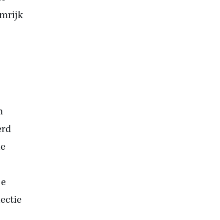
emrijk
n
erd
le
je
ectie