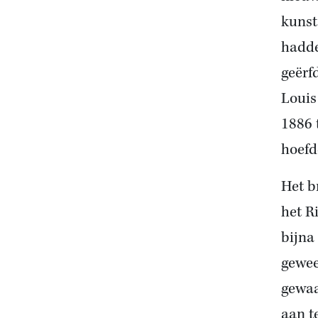
kunst
hadde
geërf
Louis
1886 
hoefd
Het b
het R
bijna
gewee
gewaa
aan t