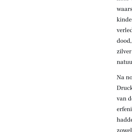
waars
kinde
verle
dood,
zilve
natuu
Na no
Druck
van d
erfen
hadde
zowel