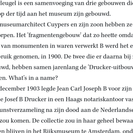
leugel is een samenvoeging van drie gebouwen di
op der tijd aan het museum zijn gebouwd.
museumarchitect Cuypers en zijn zoon hebben ze
rpen. Het 'fragmentengebouw' dat zo heette omda
 van monumenten in waren verwerkt B werd het e
bruik genomen, in 1900. De twee die er daarna bij 
wd, hebben samen jarenlang de 'Drucker-uitbou
en. What's in a name?
december 1903 legde Jean Carl Joseph B voor zijn
ie Josef B Drucker in een Haags notariskantoor va
kunstverzameling na zijn dood aan de Nederlands
 zou komen. De collectie zou in haar geheel bewa
n blijven in het Rijksmuseum te Amsterdam, ond