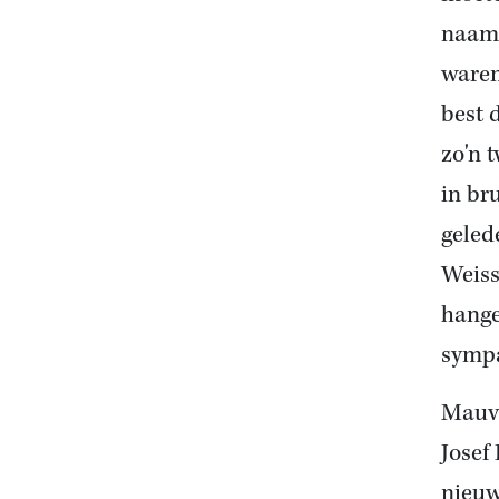
naam 
waren
best 
zo'n 
in br
geled
Weiss
hange
sympa
Mauv
Josef
nieuw