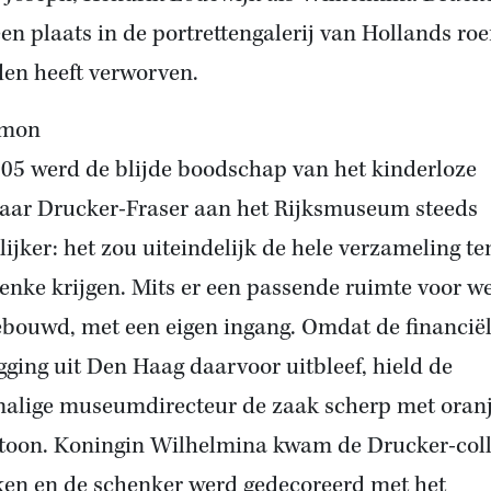
een plaats in de portrettengalerij van Hollands ro
den heeft verworven.
mon
05 werd de blijde boodschap van het kinderloze
aar Drucker-Fraser aan het Rijksmuseum steeds
lijker: het zou uiteindelijk de hele verzameling te
enke krijgen. Mits er een passende ruimte voor w
bouwd, met een eigen ingang. Omdat de financië
gging uit Den Haag daarvoor uitbleef, hield de
alige museumdirecteur de zaak scherp met oran
toon. Koningin Wilhelmina kwam de Drucker-coll
ken en de schenker werd gedecoreerd met het