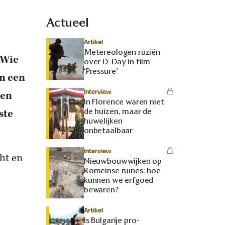
Actueel
Artikel
Metereologen ruziën
 Wie
over D-Day in film
‘Pressure’
n een
Interview
jen
In Florence waren niet
de huizen, maar de
ste
huwelijken
onbetaalbaar
Interview
ht en
Nieuwbouwwijken op
Romeinse ruïnes: hoe
kunnen we erfgoed
bewaren?
Artikel
Is Bulgarije pro-