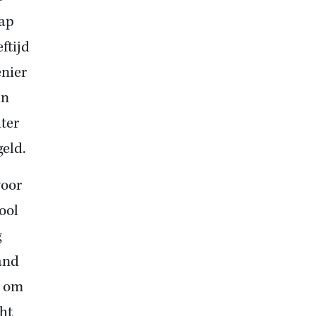
hap
ftijd
enier
in
ter
eld.
voor
ool
g
and
r om
ht