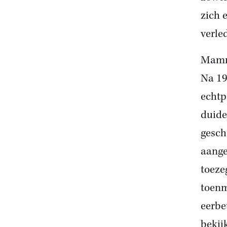
zich 
verle
Mam
Na 19
echtp
duide
gesch
aange
toeze
toenm
eerbe
bekij