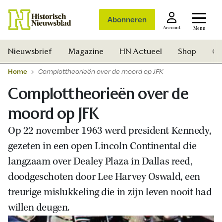
Abonneren
Account
Menu
Nieuwsbrief
Magazine
HN Actueel
Shop
Ge
Home
Complottheorieën over de moord op JFK
Complottheorieën over de
moord op JFK
Op 22 november 1963 werd president Kennedy,
gezeten in een open Lincoln Continental die
langzaam over Dealey Plaza in Dallas reed,
doodgeschoten door Lee Harvey Oswald, een
treurige mislukkeling die in zijn leven nooit had
willen deugen.
Zoek