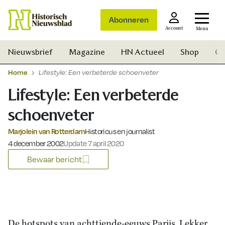
Abonneren
Account
Menu
Nieuwsbrief
Magazine
HN Actueel
Shop
Ge
Home
Lifestyle: Een verbeterde schoenveter
Lifestyle: Een verbeterde
schoenveter
Marjolein van Rotterdam
Historicus en journalist
Gepubliceerd op:
4 december 2002
Update 7 april 2020
Bewaar bericht
Zoek
De hotspots van achttiende-eeuws Parijs. Lekker