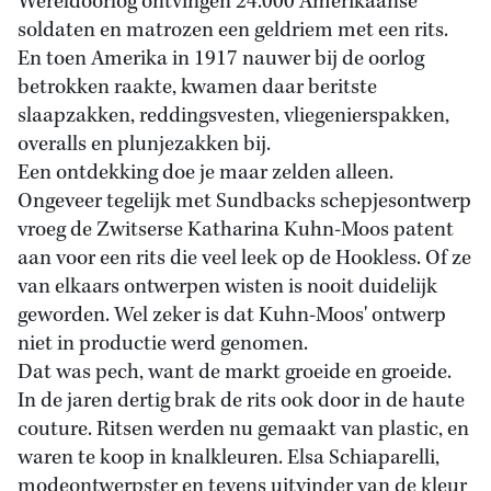
Wereldoorlog ontvingen 24.000 Amerikaanse
soldaten en matrozen een geldriem met een rits.
En toen Amerika in 1917 nauwer bij de oorlog
betrokken raakte, kwamen daar beritste
slaapzakken, reddingsvesten, vliegenierspakken,
overalls en plunjezakken bij.
Een ontdekking doe je maar zelden alleen.
Ongeveer tegelijk met Sundbacks schepjesontwerp
vroeg de Zwitserse Katharina Kuhn-Moos patent
aan voor een rits die veel leek op de Hookless. Of ze
van elkaars ontwerpen wisten is nooit duidelijk
geworden. Wel zeker is dat Kuhn-Moos' ontwerp
niet in productie werd genomen.
Dat was pech, want de markt groeide en groeide.
In de jaren dertig brak de rits ook door in de haute
couture. Ritsen werden nu gemaakt van plastic, en
waren te koop in knalkleuren. Elsa Schiaparelli,
modeontwerpster en tevens uitvinder van de kleur