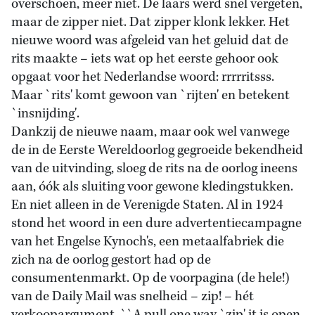
overschoen, meer niet. De laars werd snel vergeten,
maar de zipper niet. Dat zipper klonk lekker. Het
nieuwe woord was afgeleid van het geluid dat de
rits maakte – iets wat op het eerste gehoor ook
opgaat voor het Nederlandse woord: rrrrritsss.
Maar `rits' komt gewoon van `rijten' en betekent
`insnijding'.
Dankzij de nieuwe naam, maar ook wel vanwege
de in de Eerste Wereldoorlog gegroeide bekendheid
van de uitvinding, sloeg de rits na de oorlog ineens
aan, óók als sluiting voor gewone kledingstukken.
En niet alleen in de Verenigde Staten. Al in 1924
stond het woord in een dure advertentiecampagne
van het Engelse Kynoch's, een metaalfabriek die
zich na de oorlog gestort had op de
consumentenmarkt. Op de voorpagina (de hele!)
van de Daily Mail was snelheid – zip! – hét