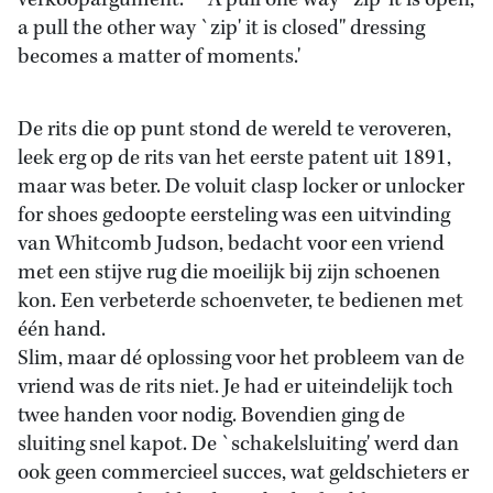
verkoopargument. ``A pull one way `zip' it is open,
a pull the other way `zip' it is closed'' dressing
becomes a matter of moments.'
De rits die op punt stond de wereld te veroveren,
leek erg op de rits van het eerste patent uit 1891,
maar was beter. De voluit clasp locker or unlocker
for shoes gedoopte eersteling was een uitvinding
van Whitcomb Judson, bedacht voor een vriend
met een stijve rug die moeilijk bij zijn schoenen
kon. Een verbeterde schoenveter, te bedienen met
één hand.
Slim, maar dé oplossing voor het probleem van de
vriend was de rits niet. Je had er uiteindelijk toch
twee handen voor nodig. Bovendien ging de
sluiting snel kapot. De `schakelsluiting' werd dan
ook geen commercieel succes, wat geldschieters er