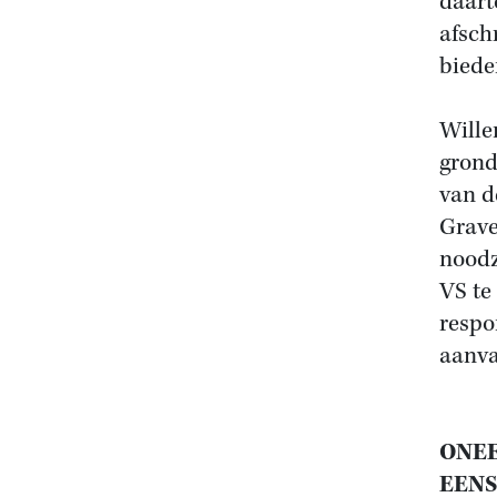
daart
afsch
bieden
Wille
grond
van d
Grave
noodz
VS te
respo
aanva
ONEE
EENS