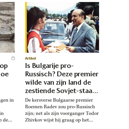
Artikel
 op
Is Bulgarije pro-
hoe
Russisch? Deze premier
d
wilde van zijn land de
zestiende Sovjet-staat
maken
ngen in
De kersverse Bulgaarse premier
Roemen Radev zou pro-Russisch
in
zijn; net als zijn voorganger Todor
p de
Zhivkov wijst hij graag op het
dt
Russische bevrijdingsverhaal van