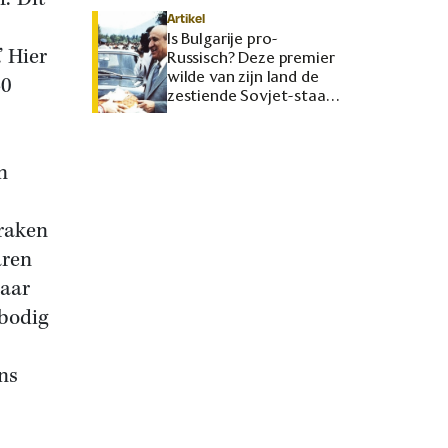
Artikel
Is Bulgarije pro-
’ Hier
Russisch? Deze premier
wilde van zijn land de
40
zestiende Sovjet-staat
maken
n
 raken
aren
daar
rbodig
ns