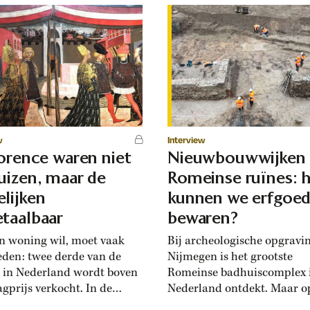
w
Interview
lorence waren niet
Nieuwbouwwijken
uizen, maar de
Romeinse ruïnes: 
lijken
kunnen we erfgoe
taalbaar
bewaren?
n woning wil, moet vaak
Bij archeologische opgravi
eden: twee derde van de
Nijmegen is het grootste
 in Nederland wordt boven
Romeinse badhuiscomplex 
agprijs verkocht. In de
Nederland ontdekt. Maar o
sance hadden Florentijnen
plek van de opgraving wor