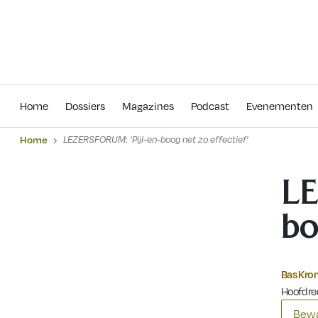
Home
Dossiers
Magazines
Podcas
Home
Dossiers
Magazines
Podcast
Evenementen
Home
LEZERSFORUM: ‘Pijl-en-boog net zo effectief’
LE
bo
Bas Kr
Hoofdre
Bewa