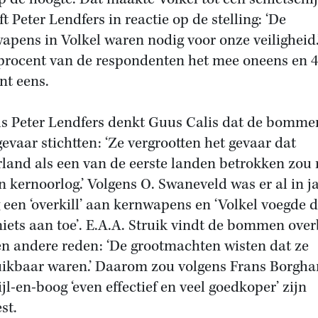
ft Peter Lendfers in reactie op de stelling: ‘De
apens in Volkel waren nodig voor onze veiligheid.
 procent van de respondenten het mee oneens en 
nt eens.
ls Peter Lendfers denkt Guus Calis dat de bomme
 gevaar stichtten: ‘Ze vergrootten het gevaar dat
land als een van de eerste landen betrokken zou
en kernoorlog.’ Volgens O. Swaneveld was er al in j
g een ‘overkill’ aan kernwapens en ‘Volkel voegde 
niets aan toe’. E.A.A. Struik vindt de bommen ove
n andere reden: ‘De grootmachten wisten dat ze
ikbaar waren.’ Daarom zou volgens Frans Borgha
jl-en-boog ‘even effectief en veel goedkoper’ zijn
st.