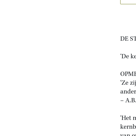
DE S
‘De k
OPME
‘Ze z
ander
– A.B
‘Het 
kernb
van o