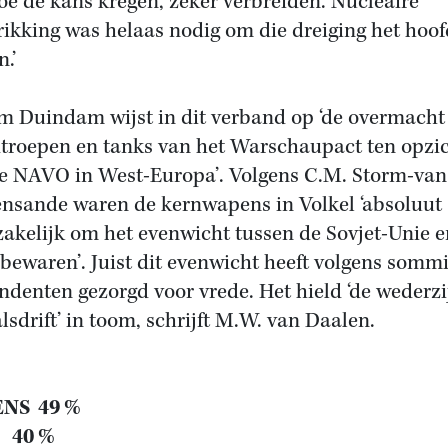
oe de kans kregen, zeker verbreiden. Nucleaire
rikking was helaas nodig om die dreiging het hoof
.’
m Duindam wijst in dit verband op ‘de overmacht
troepen en tanks van het Warschaupact ten opzi
e NAVO in West-Europa’. Volgens C.M. Storm-van 
nsande waren de kernwapens in Volkel ‘absoluut
akelijk om het evenwicht tussen de Sovjet-Unie e
 bewaren’. Juist dit evenwicht heeft volgens somm
ndenten gezorgd voor vrede. Het hield ‘de wederzi
lsdrift’ in toom, schrijft M.W. van Daalen.
NS 49 %
 40 %