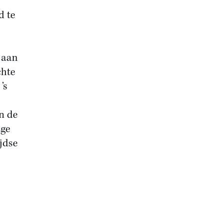
d te
 aan
chte
’s
n de
ige
jdse