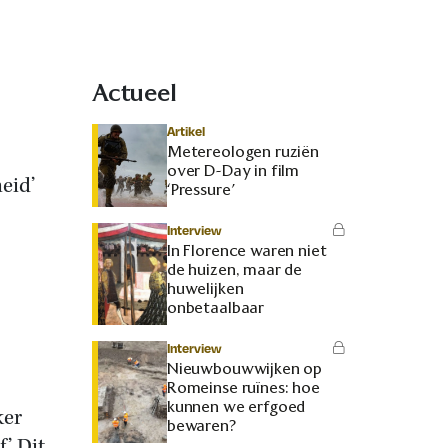
Actueel
Artikel
Metereologen ruziën
over D-Day in film
eid’
‘Pressure’
Interview
In Florence waren niet
de huizen, maar de
huwelijken
onbetaalbaar
Interview
Nieuwbouwwijken op
Romeinse ruïnes: hoe
kunnen we erfgoed
ker
bewaren?
.’ Dit