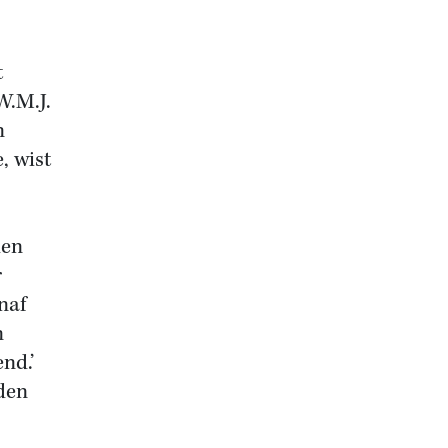
t
W.M.J.
n
, wist
den
r
naf
n
nd.’
den