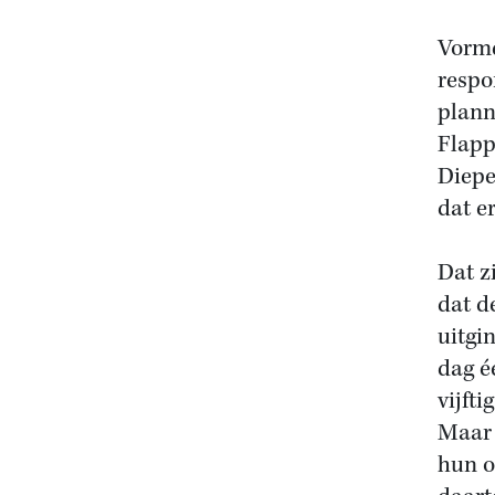
Vormd
respo
plann
Flapp
Diepe
dat e
Dat z
dat d
uitgi
dag éé
vijfti
Maar 
hun o