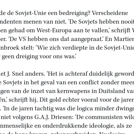
e de Sovjet-Unie een bedreiging? Verscheidene
ndenten menen van niet. ‘De Sovjets hebben nooi
en gehad om West-Europa aan te vallen,’ schrijft 
er. ‘De VS hebben ons dat aangepraat.’ En Martie
nbroek stelt: ‘Wie zich verdiepte in de Sovjet-Unie
r geen dreiging voor ons was.’
iet J. Snel anders. ‘Het is achteraf duidelijk gewor
e Sovjets in het geval van een conflict zonder mee
ngen van de inzet van kernwapens in Duitsland va
n,’ schrijft hij. Dit gold echter vooral voor de jare
g. ‘In de jaren tachtig was die logica minder dwinge
niet volgens G.A.J. Driesen: ‘De communisten wil
nmenselijke en onderdrukkende ideologie, als ze