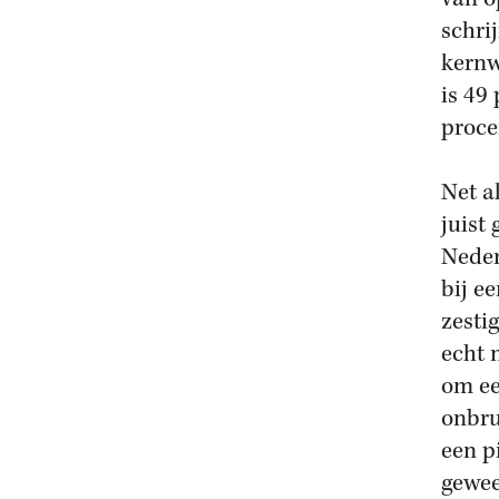
schrij
kernw
is 49
proce
Net a
juist
Neder
bij e
zesti
echt 
om ee
onbru
een pi
gewee