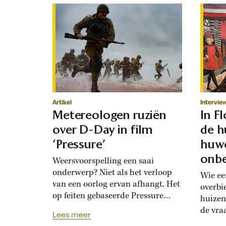
Artikel
Intervie
Metereologen ruziën
In F
over D-Day in film
de h
‘Pressure’
huwe
onbe
Weersvoorspelling een saai
onderwerp? Niet als het verloop
Wie ee
van een oorlog ervan afhangt. Het
overbi
op feiten gebaseerde Pressure
huizen
toont de hoogoplopende ruzie
de vra
Lees meer
tussen geallieerde meteorologen
Renais