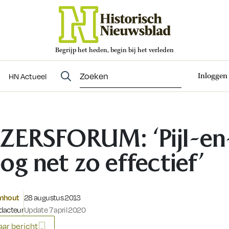
Begrijp het heden, begin bij het verleden
Abonneren
t
Evenementen
HN Actueel
Inloggen
HN Actueel
ZERSFORUM: ‘Pijl-en
og net zo effectief’
Gepubliceerd op:
omhout
28 augustus 2013
dacteur
Update 7 april 2020
ar bericht