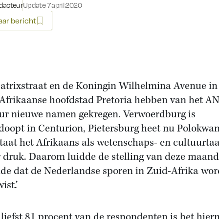
dacteur
Update 7 april 2020
ar bericht
atrixstraat en de Koningin Wilhelmina Avenue in
Afrikaanse hoofdstad Pretoria hebben van het A
ur nieuwe namen gekregen. Verwoerdburg is
oopt in Centurion, Pietersburg heet nu Polokwan
taat het Afrikaans als wetenschaps- en cultuurtaa
 druk. Daarom luidde de stelling van deze maand:
nde dat de Nederlandse sporen in Zuid-Afrika wo
ist.’
liefst 81 procent van de respondenten is het hie