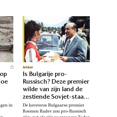
Artikel
 op
Is Bulgarije pro-
hoe
Russisch? Deze premier
d
wilde van zijn land de
zestiende Sovjet-staat
maken
ngen in
De kersverse Bulgaarse premier
Roemen Radev zou pro-Russisch