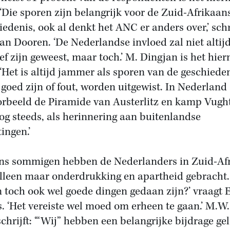
 ‘Die sporen zijn belangrijk voor de Zuid-Afrikaan
iedenis, ook al denkt het ANC er anders over,’ schr
van Dooren. ‘De Nederlandse invloed zal niet altij
ief zijn geweest, maar toch.’ M. Dingjan is het hie
 ‘Het is altijd jammer als sporen van de geschieden
 goed zijn of fout, worden uitgewist. In Nederland
orbeeld de Piramide van Austerlitz en kamp Vught
og steeds, als herinnering aan buitenlandse
ingen.’
ns sommigen hebben de Nederlanders in Zuid-Af
alleen maar onderdrukking en apartheid gebracht.
n toch ook wel goede dingen gedaan zijn?’ vraagt 
s. ‘Het vereiste wel moed om erheen te gaan.’ M.W.
schrijft: ‘“Wij” hebben een belangrijke bijdrage ge