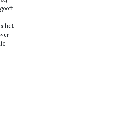
geeft
is het
over
die