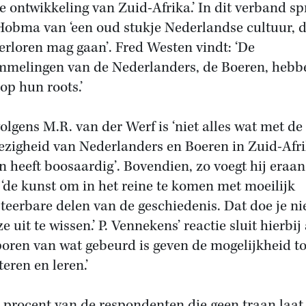
e ontwikkeling van Zuid-Afrika.’ In dit verband sp
Hobma van ‘een oud stukje Nederlandse cultuur, 
verloren mag gaan’. Fred Westen vindt: ‘De
mmelingen van de Nederlanders, de Boeren, hebb
op hun roots.’
olgens M.R. van der Werf is ‘niet alles wat met de
zigheid van Nederlanders en Boeren in Zuid-Afri
 heeft boosaardig’. Bovendien, zo voegt hij eraan
t ‘de kunst om in het reine te komen met moeilijk
teerbare delen van de geschiedenis. Dat doe je ni
e uit te wissen.’ P. Vennekens’ reactie sluit hierbij
poren van wat gebeurd is geven de mogelijkheid to
teren en leren.’
 procent van de respondenten die geen traan laat 