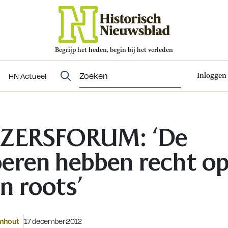
Begrijp het heden, begin bij het verleden
Abonneren
t
Evenementen
HN Actueel
Inloggen
HN Actueel
EZERSFORUM: ‘De
eren hebben recht o
n roots’
Gepubliceerd op:
omhout
17 december 2012