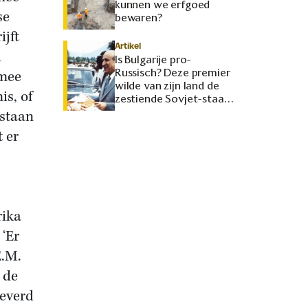
kunnen we erfgoed
se
bewaren?
ijft
Artikel
d
Is Bulgarije pro-
Russisch? Deze premier
rmee
wilde van zijn land de
is, of
zestiende Sovjet-staat
maken
 staan
 er
rika
 ‘Er
E.M.
 de
leverd