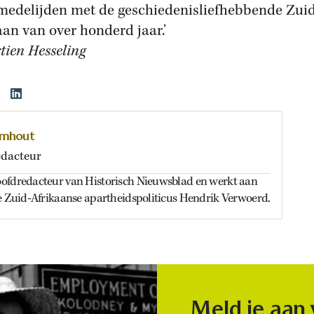
medelijden met de geschiedenisliefhebbende Zui
aan van over honderd jaar.’
tien Hesseling
omhout
dacteur
ofdredacteur van Historisch Nieuwsblad en werkt aan
de Zuid-Afrikaanse apartheidspoliticus Hendrik Verwoerd.
Meld je aan