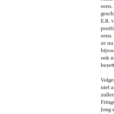
eens.
gesch
E.R. 
posit
eens.
ze nu
bijvo
ook n
bezett
Volge
niet 
zulle
Fring
Jong 