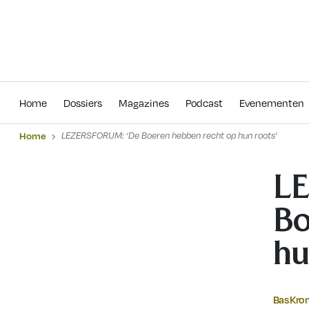
Home
Dossiers
Magazines
Podcas
Home
Dossiers
Magazines
Podcast
Evenementen
Home
LEZERSFORUM: ‘De Boeren hebben recht op hun roots’
L
Bo
hu
Bas Kr