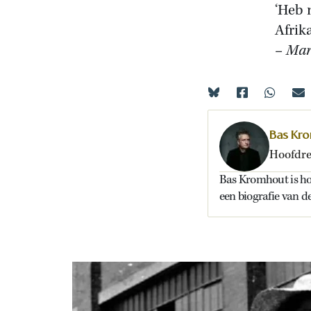
‘Heb 
Afrik
– Mar
Bas Kr
Hoofdre
Bas Kromhout is ho
een biografie van 