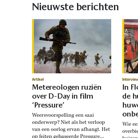
Nieuwste berichten
Artikel
Intervie
Metereologen ruziën
In F
over D-Day in film
de h
‘Pressure’
huwe
onbe
Weersvoorspelling een saai
onderwerp? Niet als het verloop
Wie ee
van een oorlog ervan afhangt. Het
overbi
op feiten gebaseerde Pressure