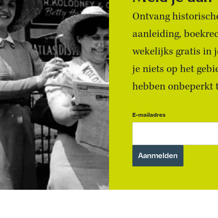
Ontvang historische
aanleiding, boekre
wekelijks gratis in
je niets op het geb
hebben onbeperkt to
E-mailadres