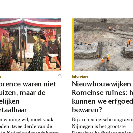
w
Interview
lorence waren niet
Nieuwbouwwijken
uizen, maar de
Romeinse ruïnes: 
lijken
kunnen we erfgoe
taalbaar
bewaren?
n woning wil, moet vaak
Bij archeologische opgravi
eden: twee derde van de
Nijmegen is het grootste