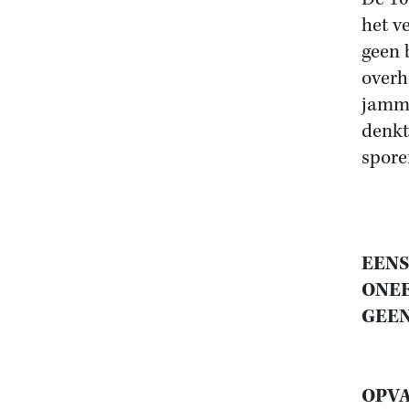
het v
geen 
overh
jamme
denkt
spore
EE
ONE
GEE
OPV