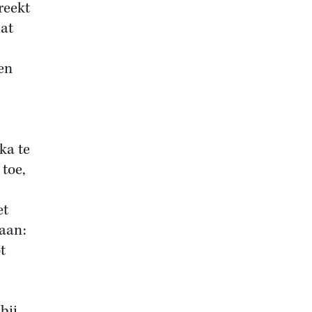
reekt
dat
en
ka te
 toe,
et
 aan:
t
bij