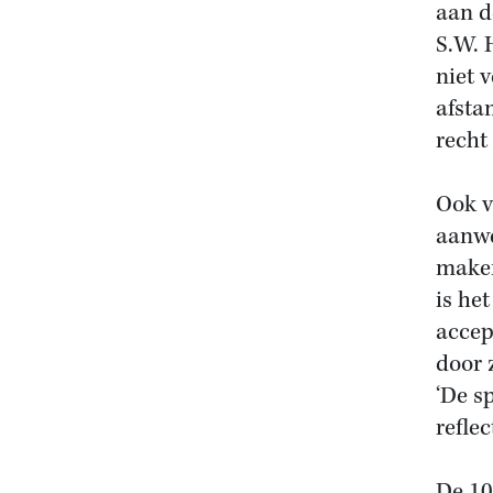
aan d
S.W. 
niet 
afsta
recht 
Ook v
aanwe
maken
is he
accep
door z
‘De s
reflec
De 10