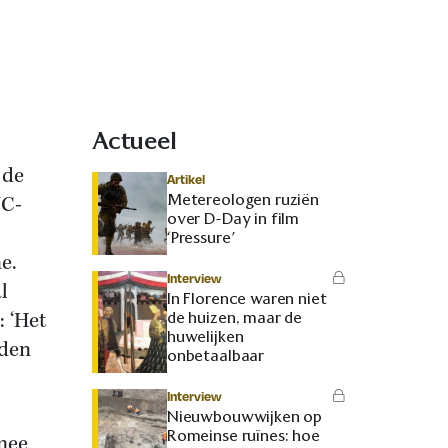
Actueel
 de
Artikel
Metereologen ruziën
NC-
over D-Day in film
‘Pressure’
e.
Interview
l
In Florence waren niet
 ‘Het
de huizen, maar de
huwelijken
rden
onbetaalbaar
Interview
Nieuwbouwwijken op
Romeinse ruïnes: hoe
rmee