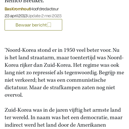
Remco Breuker.
Bas Kromhout
Hoofdredacteur
Gepubliceerd op:
23 april 2013
Update 2 mei 2023
Bewaar bericht
‘Noord-Korea stond er in 1950 veel beter voor. Nu
is het land straatarm, maar toentertijd was Noord-
Korea rijker dan Zuid-Korea. Het regime was ook
lang niet zo repressief als tegenwoordig. Begrijp me
niet verkeerd; het was een communistische
dictatuur. Maar de strafkampen zaten nog niet
overvol.
Zuid-Korea was in de jaren vijftig het armste land
ter wereld. In naam was het een democratie, maar
indirect werd het land door de Amerikanen