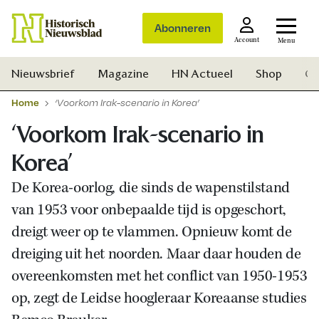
Abonneren
Account
Menu
Nieuwsbrief
Magazine
HN Actueel
Shop
Ge
Home
‘Voorkom Irak-scenario in Korea’
‘Voorkom Irak-scenario in
Korea’
De Korea-oorlog, die sinds de wapenstilstand
van 1953 voor onbepaalde tijd is opgeschort,
dreigt weer op te vlammen. Opnieuw komt de
dreiging uit het noorden. Maar daar houden de
overeenkomsten met het conflict van 1950-1953
op, zegt de Leidse hoogleraar Koreaanse studies
Zoek