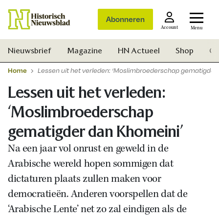
Abonneren
Account
Menu
Nieuwsbrief
Magazine
HN Actueel
Shop
Ge
Home
Lessen uit het verleden: ‘Moslimbroederschap gematigder
Lessen uit het verleden:
‘Moslimbroederschap
gematigder dan Khomeini’
Na een jaar vol onrust en geweld in de
Arabische wereld hopen sommigen dat
dictaturen plaats zullen maken voor
democratieën. Anderen voorspellen dat de
‘Arabische Lente’ net zo zal eindigen als de
Zoek