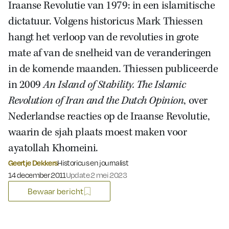
Iraanse Revolutie van 1979: in een islamitische
dictatuur. Volgens historicus Mark Thiessen
hangt het verloop van de revoluties in grote
mate af van de snelheid van de veranderingen
in de komende maanden. Thiessen publiceerde
in 2009
An Island of Stability. The Islamic
Revolution of Iran and the Dutch Opinion
, over
Nederlandse reacties op de Iraanse Revolutie,
waarin de sjah plaats moest maken voor
ayatollah Khomeini.
Geertje Dekkers
Historicus en journalist
Gepubliceerd op:
14 december 2011
Update 2 mei 2023
Bewaar bericht