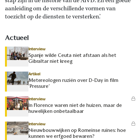
stap zijn in de historie van de AIVD. En een goede
aanleiding om de verschillende vormen van
toezicht op de diensten te versterken.’
Actueel
Interview
Spanje wilde Ceuta niet afstaan als het
Gibraltar niet kreeg
Artikel
Metereologen ruziën over D-Day in film
‘Pressure’
Interview
In Florence waren niet de huizen, maar de
huwelijken onbetaalbaar
Interview
Nieuwbouwwijken op Romeinse ruïnes: hoe
kunnen we erfgoed bewaren?