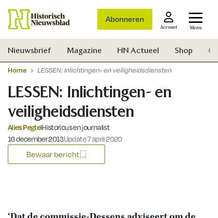
Abonneren
Account
Menu
Nieuwsbrief
Magazine
HN Actueel
Shop
Ge
Home
LESSEN: Inlichtingen- en veiligheidsdiensten
LESSEN: Inlichtingen- en
veiligheidsdiensten
Alies Pegtel
Historicus en journalist
Gepubliceerd op:
16 december 2013
Update 7 april 2020
Bewaar bericht
Zoek
‘Dat de commissie-Dessens adviseert om de