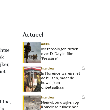
Actueel
Artikel
Metereologen ruziën
chtse
over D-Day in film
ek
‘Pressure’
jker,
Interview
iet
In Florence waren niet
de huizen, maar de
huwelijken
onbetaalbaar
Interview
t toe,
Nieuwbouwwijken op
Romeinse ruïnes: hoe
is.