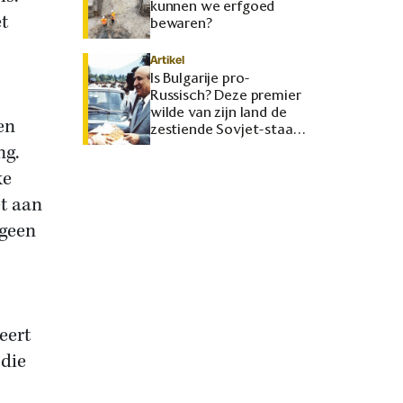
kunnen we erfgoed
t
bewaren?
Artikel
Is Bulgarije pro-
Russisch? Deze premier
wilde van zijn land de
en
zestiende Sovjet-staat
maken
ng.
ke
t aan
 geen
eert
 die