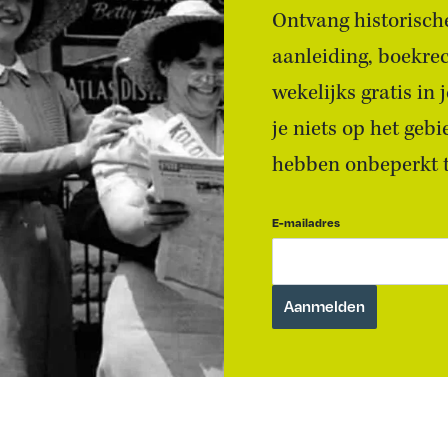
Ontvang historische
aanleiding, boekre
wekelijks gratis in
je niets op het geb
hebben onbeperkt to
E-mailadres