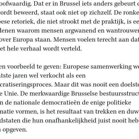
oofwaardig. Dat er in Brussel iets anders gebeurt
ordt beweerd, staat ook niet op zichzelf. De ronk
ese retoriek, die niet strookt met de praktijk, is e
edenen waarom mensen argwanend en wantrouwe
over Europa staan. Mensen voelen terecht aan da
het hele verhaal wordt verteld.
n voorbeeld te geven: Europese samenwerking w
atste jaren wel verkocht als een
ratiseringsproces. Maar dit was nooit een doelste
e Unie. De merkwaardige Brusselse bestuursstruc
n de nationale democratieën de enige politieke
imatie vormen, is het resultaat van trekken en du
idstaten die hun onafhankelijkheid juist nooit he
n opgeven.