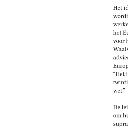
Het i
wordt
werke
het E
voor 
Waals
advie
Europ
“Het 
twint
wet.”
De le
om hu
supra