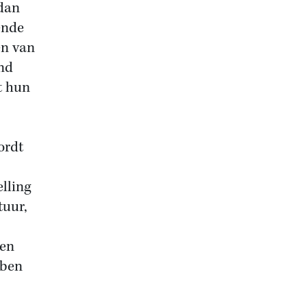
 dan
ende
en van
nd
t hun
ordt
lling
tuur,
wen
bben