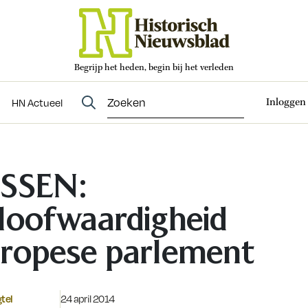
Begrijp het heden, begin bij het verleden
Abonneren
t
Evenementen
HN Actueel
Inloggen
HN Actueel
SSEN:
loofwaardigheid
ropese parlement
Gepubliceerd op:
gtel
24 april 2014