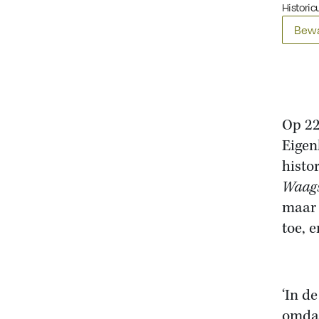
Historicu
Bewa
Op 22
Eigen
histo
Waags
maar 
toe, 
‘In d
omdat