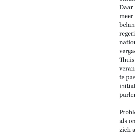
Daar 
meer 
belan
reger
natio
verga
Thuis
veran
te pa
initi
parle
Probl
als o
zich 