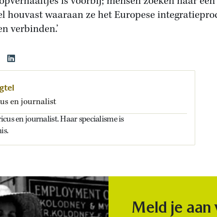
opverhaaltjes is voorbij; mensen zoeken naar een
l houvast waaraan ze het Europese integratiepro
n verbinden.’
gtel
us en journalist
oricus en journalist. Haar specialisme is
is.
Meld je aan