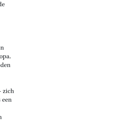
de
en
opa.
eden
- zich
s een
n