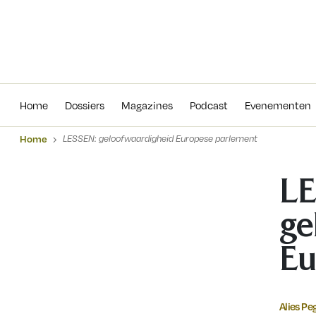
Home
Dossiers
Magazines
Podcas
Home
Dossiers
Magazines
Podcast
Evenementen
Home
LESSEN: geloofwaardigheid Europese parlement
LE
ge
Eu
Alies Pe