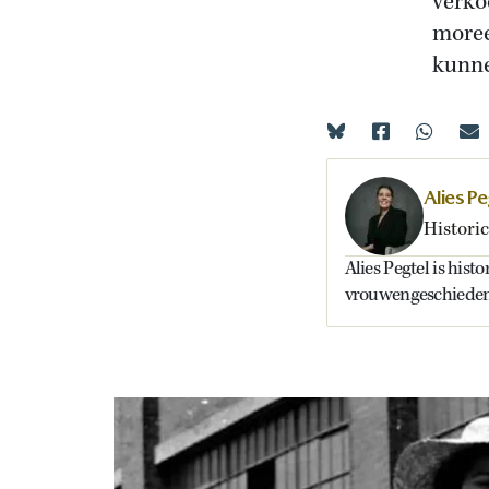
verko
moree
kunne
Alies Pe
Historic
Alies Pegtel is hist
vrouwengeschieden