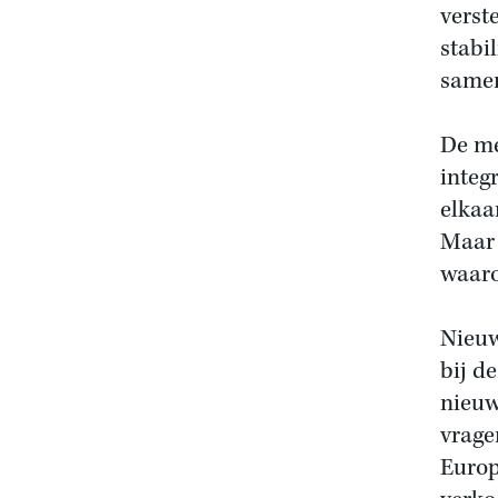
verst
stabi
samen
De me
integ
elkaa
Maar 
waaro
Nieuw 
bij d
nieuw
vrage
Europ