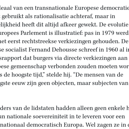
deaal van een transnationale Europese democrati
 gebruikt als rationalisatie achteraf, maar in
lijkheid heeft dit altijd afkeer gewekt. De evoluti
uropees Parlement is illustratief: pas in 1979 wer
het eerst rechtstreekse verkiezingen gehouden. De
e socialist Fernand Dehousse schreef in 1960 al i
srapport dat burgers via directe verkiezingen aan
ese gemeenschap verbonden zouden moeten wor
is de hoogste tijd,” stelde hij. “De mensen van de
igste eeuw zijn geen objecten, maar subjecten van
iders van de lidstaten hadden alleen geen enkele 
n nationale soevereiniteit in te leveren voor een
nationaal democratisch Europa. Wel zagen ze in 