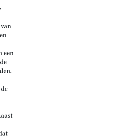
e
e van
den
n een
 de
den.
 de
haast
dat