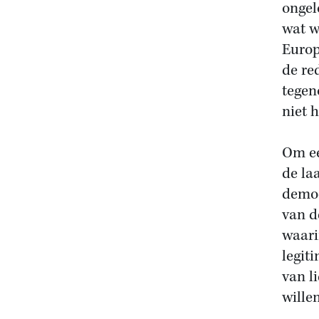
ongel
wat w
Europ
de r
tegen
niet 
Om ee
de la
democ
van d
waari
legit
van l
wille