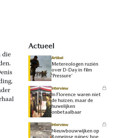
Actueel
 die
Artikel
den.
Metereologen ruziën
over D-Day in film
Denis
‘Pressure’
ding,
Interview
nder
In Florence waren niet
rhaal
de huizen, maar de
huwelijken
onbetaalbaar
Interview
Nieuwbouwwijken op
Romeinse ruïnes: hoe