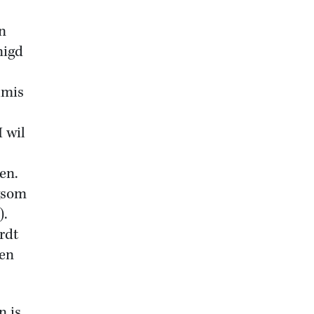
n
nigd
lmis
 wil
en.
ngsom
).
rdt
 en
n is