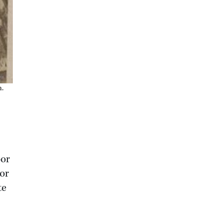
n.
oor
or
te