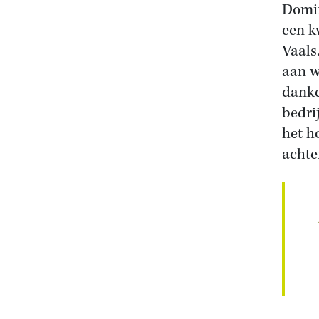
Domin
een k
Vaals
aan w
danke
bedri
het ho
achte