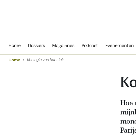
Home
Dossiers
Magazines
Podcas
Home
Dossiers
Magazines
Podcast
Evenementen
Home
Koningin van het zink
Ko
Hoe 
mijn
mono
Parij