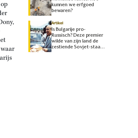
 op
kunnen we erfgoed
bewaren?
der
 Dony,
Artikel
Is Bulgarije pro-
e
Russisch? Deze premier
et
wilde van zijn land de
zestiende Sovjet-staat
, waar
maken
arijs