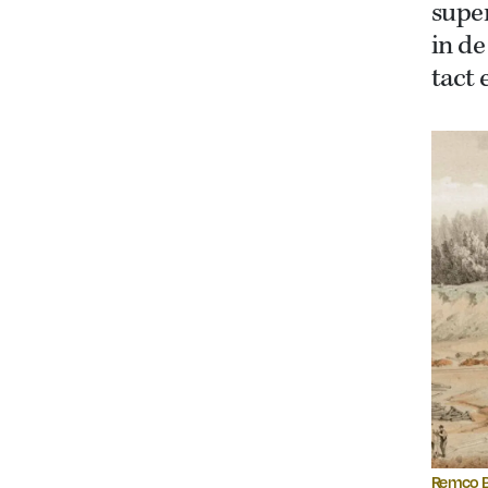
super
in de
tact 
Remco B