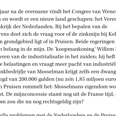
jaar na de overname vindt het Congres van Wene
s en wordt er een nieuw land geschapen: het Vere
krijk der Nederlanden. Bij het bepalen van de
rens doet zich de vraag voor of de zinkmijn bij Ke
jn grondgebied ligt of in Pruisen. Beide regeringen
en belang in de mijn. De ‘koopmankoning’ Willem I
eren van de industrialisatie in het zuiden; hij heft
e belastingen en vraagt meer pacht van industriël
inkbedrijfje van Mosselman krijgt zelfs een dwa
egd van 200.000 gulden (nu zo’n 1,85 miljoen euro
n Pruisen rommelt het: Mosselmans eigendom wo
st. De mijnconcessie stamt nog uit de Franse tijd,
m zou die nu nog rechtsgeldig zijn?
alle problemen met de Nederlanders en de Pruise