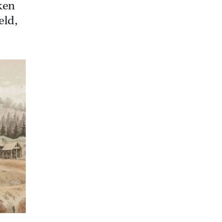
ken
eld,