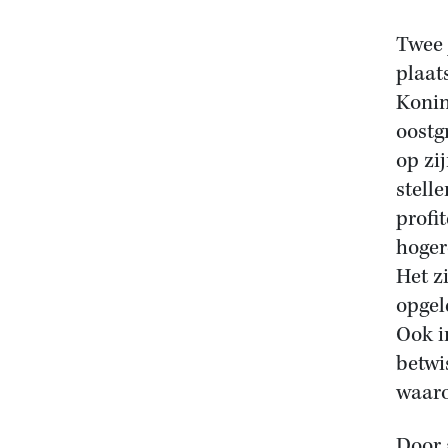
Twee 
plaat
Konin
oostg
op zi
stell
profit
hoger
Het z
opgel
Ook i
betwi
waaro
Door 