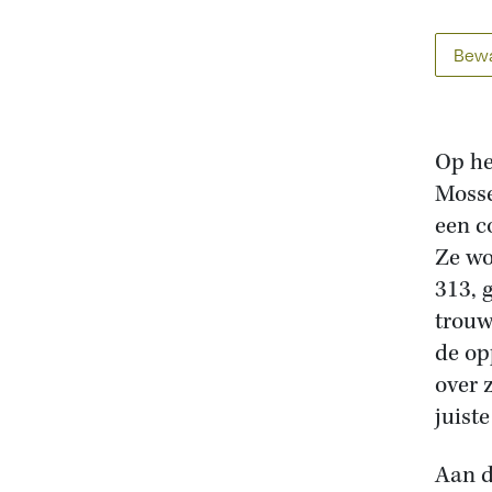
Bewa
Op he
Mosse
een c
Ze wo
313, 
trouw
de op
over 
juist
Aan d