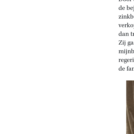
de be
zinkbe
verko
dan t
Zij g
mijnb
reger
de fa