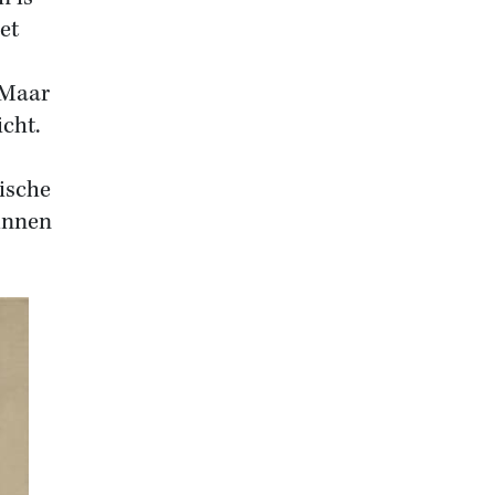
et
 Maar
icht.
ische
gunnen