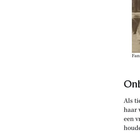
Fan
Onb
Als t
haar 
een v
houd