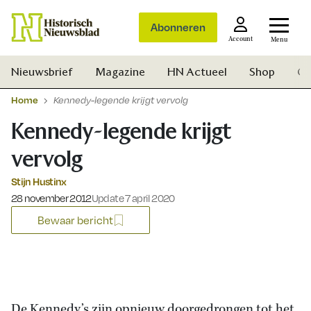
Abonneren
Account
Menu
Nieuwsbrief
Magazine
HN Actueel
Shop
Ge
Home
Kennedy-legende krijgt vervolg
Kennedy-legende krijgt
vervolg
Stijn Hustinx
Gepubliceerd op:
28 november 2012
Update 7 april 2020
Bewaar bericht
Zoek
De Kennedy’s zijn opnieuw doorgedrongen tot het