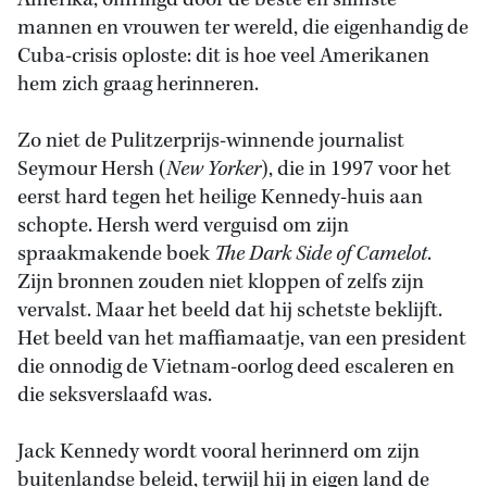
Amerika, omringd door de beste en slimste
mannen en vrouwen ter wereld, die eigenhandig de
Cuba-crisis oploste: dit is hoe veel Amerikanen
hem zich graag herinneren.
Zo niet de Pulitzerprijs-winnende journalist
Seymour Hersh (
New Yorker
), die in 1997 voor het
eerst hard tegen het heilige Kennedy-huis aan
schopte. Hersh werd verguisd om zijn
spraakmakende boek
The Dark Side of Camelot
.
Zijn bronnen zouden niet kloppen of zelfs zijn
vervalst. Maar het beeld dat hij schetste beklijft.
Het beeld van het maffiamaatje, van een president
die onnodig de Vietnam-oorlog deed escaleren en
die seksverslaafd was.
Jack Kennedy wordt vooral herinnerd om zijn
buitenlandse beleid, terwijl hij in eigen land de