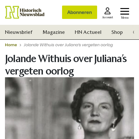
Abonneren
Account
Menu
Nieuwsbrief
Magazine
HN Actueel
Shop
Ge
Home
Jolande Withuis over Juliana’s vergeten oorlog
Jolande Withuis over Juliana’s
vergeten oorlog
Zoek