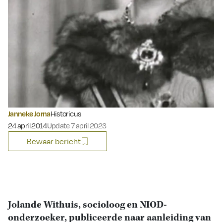
Janneke Jorna
Historicus
Gepubliceerd op:
24 april 2014
Update 7 april 2023
Bewaar bericht
Jolande Withuis, socioloog en NIOD-
onderzoeker, publiceerde naar aanleiding van