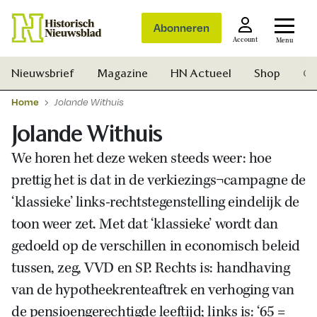
Abonneren
Account
Menu
Nieuwsbrief
Magazine
HN Actueel
Shop
Ge
Home
Jolande Withuis
Jolande Withuis
We horen het deze weken steeds weer: hoe
prettig het is dat in de verkiezings¬campagne de
‘klassieke’ links-rechtstegenstelling eindelijk de
toon weer zet. Met dat ‘klassieke’ wordt dan
gedoeld op de verschillen in economisch beleid
tussen, zeg, VVD en SP. Rechts is: handhaving
van de hypotheekrenteaftrek en verhoging van
Zoek
de pensioengerechtigde leeftijd; links is: ‘65 =