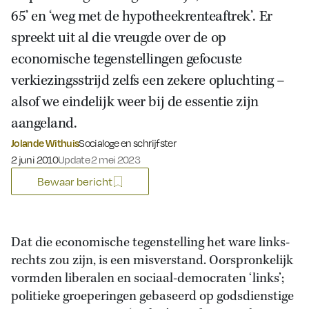
65’ en ‘weg met de hypotheekrenteaftrek’. Er
spreekt uit al die vreugde over de op
economische tegenstellingen gefocuste
verkiezingsstrijd zelfs een zekere opluchting –
alsof we eindelijk weer bij de essentie zijn
aangeland.
Jolande Withuis
Socialoge en schrijfster
Gepubliceerd op:
2 juni 2010
Update 2 mei 2023
Bewaar bericht
Dat die economische tegenstelling het ware links-
rechts zou zijn, is een misverstand. Oorspronkelijk
vormden liberalen en sociaal-democraten ‘links’;
politieke groeperingen gebaseerd op godsdienstige