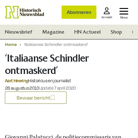
Abonneren
Account
Menu
Nieuwsbrief
Magazine
HN Actueel
Shop
Ge
Home
‘Italiaanse Schindler ontmaskerd’
‘Italiaanse Schindler
ontmaskerd’
Aart Heering
Historicus en journalist
Gepubliceerd op:
28 augustus 2013
Update 7 april 2020
Bewaar bericht
Zoek
Giovanni Palatucci, de politiecommissaris van