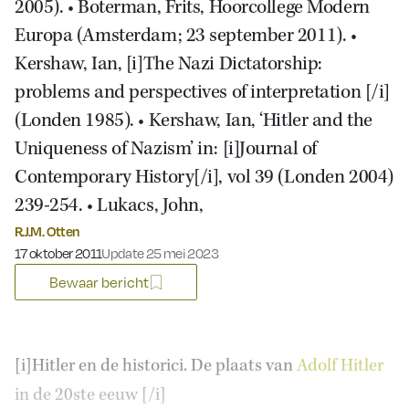
2005). • Boterman, Frits, Hoorcollege Modern
Europa (Amsterdam; 23 september 2011). •
Kershaw, Ian, [i]The Nazi Dictatorship:
problems and perspectives of interpretation [/i]
(Londen 1985). • Kershaw, Ian, ‘Hitler and the
Uniqueness of Nazism’ in: [i]Journal of
Contemporary History[/i], vol 39 (Londen 2004)
239-254. • Lukacs, John,
R.J.M. Otten
Gepubliceerd op:
17 oktober 2011
Update 25 mei 2023
Bewaar bericht
[i]Hitler en de historici. De plaats van
Adolf Hitler
in de 20ste eeuw [/i]