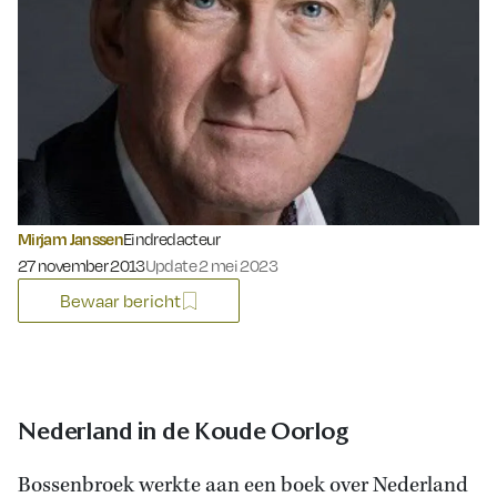
Mirjam Janssen
Eindredacteur
Gepubliceerd op:
27 november 2013
Update 2 mei 2023
Bewaar bericht
Nederland in de Koude Oorlog
Bossenbroek werkte aan een boek over Nederland