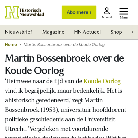
Abonneren
Account
Menu
Nieuwsbrief
Magazine
HN Actueel
Shop
Ge
Home
Martin Bossenbroek over de Koude Oorlog
Martin Bossenbroek over de
Koude Oorlog
‘Heimwee naar de tijd van de
Koude Oorlog
vind ik begrijpelijk, maar bedenkelijk. Het is
ahistorisch geredeneerd,’ zegt Martin
Bossenbroek (1953), universitair hoofddocent
politieke geschiedenis aan de Universiteit
Utrecht. ‘Vergeleken met voortdurende
Zoek