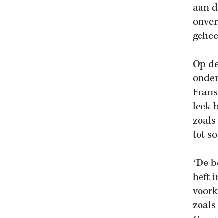
aan d
onver
gehee
Op de
onder
Frans
leek 
zoals
tot so
ʻDe b
heft 
voork
zoals