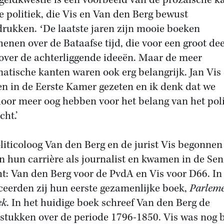
geldkwestie is een voorbeeld van de prozaïsche k
e politiek, die Vis en Van den Berg bewust
rukken. ʻDe laatste jaren zijn mooie boeken
henen over de Bataafse tijd, die voor een groot dee
over de achterliggende ideeën. Maar de meer
atische kanten waren ook erg belangrijk. Jan Vis 
n in de Eerste Kamer gezeten en ik denk dat we
oor meer oog hebben voor het belang van het poli
ht.’
liticoloog Van den Berg en de jurist Vis begonnen
n hun carrière als journalist en kwamen in de Se
ht: Van den Berg voor de PvdA en Vis voor D66. In
ceerden zij hun eerste gezamenlijke boek,
Parleme
ek
. In het huidige boek schreef Van den Berg de
stukken over de periode 1796-1850. Vis was nog 