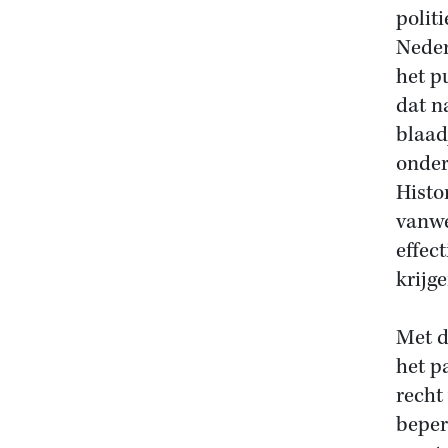
polit
Neder
het p
dat n
blaad
onder
Histo
vanwe
effec
krijg
Met d
het p
recht
beper