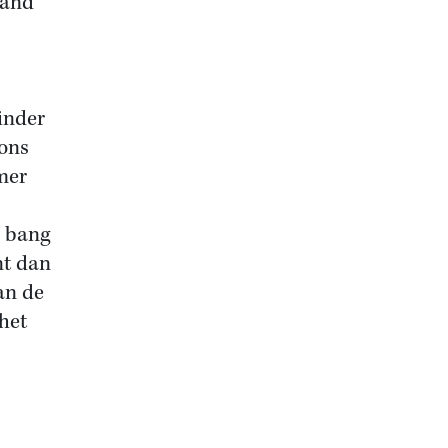
land
inder
 ons
mer
n bang
nt dan
an de
het