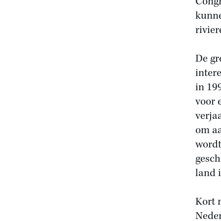
Congr
kunne
rivier
De gr
inter
in 19
voor 
verja
om aa
wordt
gesch
land 
Kort 
Neder