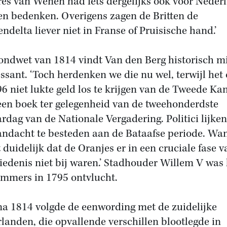
es van Wenen had iets dergelijks ook voor Neder
n bedenken. Overigens zagen de Britten de
endelta liever niet in Franse of Pruisische hand.’
ondwet van 1814 vindt Van den Berg historisch m
essant. ‘Toch herdenken we die nu wel, terwijl het
96 niet lukte geld los te krijgen van de Tweede Ka
een boek ter gelegenheid van de tweehonderdste
ardag van de Nationale Vergadering. Politici lijke
ndacht te besteden aan de Bataafse periode. Wa
 duidelijk dat de Oranjes er in een cruciale fase v
iedenis niet bij waren.’ Stadhouder Willem V was 
immers in 1795 ontvlucht.
na 1814 volgde de eenwording met de zuidelijke
landen, die opvallende verschillen blootlegde in