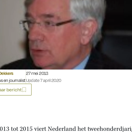
Gepubliceerd op:
Dekkers
27 mei 2013
s en journalist
Update 7 april 2020
ar bericht
013 tot 2015 viert Nederland het tweehonderdjari