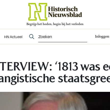
Begrijp het heden, begin bij het verleden
Abonneren
t
Evenementen
HN Actueel
Inloggen
HN Actueel
TERVIEW: ‘1813 was 
angistische staatsgre