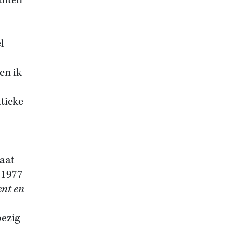
anten
l
en ik
tieke
naat
 1977
nt en
bezig