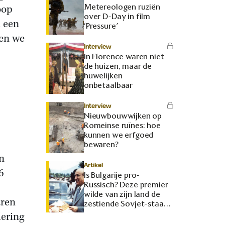
Metereologen ruziën
oop
over D-Day in film
d een
‘Pressure’
den we
Interview
In Florence waren niet
de huizen, maar de
huwelijken
onbetaalbaar
Interview
Nieuwbouwwijken op
Romeinse ruïnes: hoe
kunnen we erfgoed
bewaren?
n
Artikel
6
Is Bulgarije pro-
Russisch? Deze premier
wilde van zijn land de
aren
zestiende Sovjet-staat
maken
ering