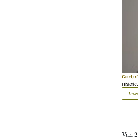
Geertje 
Historicu
Bewa
Van 2