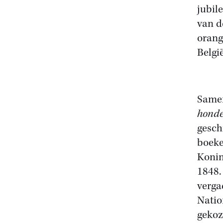
jubil
van d
orang
Belgi
Samen
honder
gesch
boeke
Konin
1848.
verga
Natio
gekoz