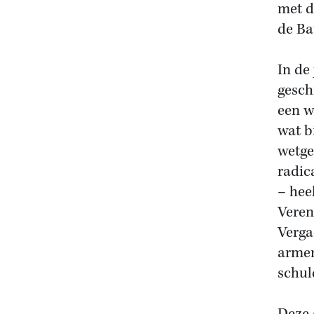
met d
de Ba
In de
gesch
een w
wat b
wetge
radic
– hee
Veren
Verga
armer
schul