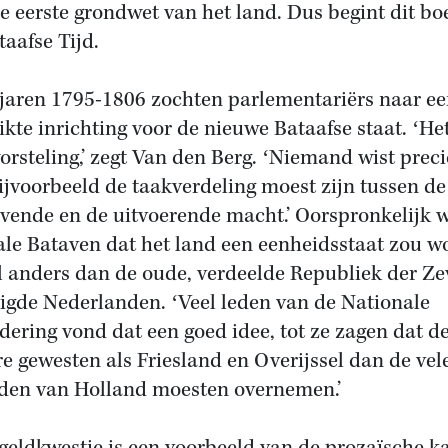
e eerste grondwet van het land. Dus begint dit bo
taafse Tijd.
 jaren 1795-1806 zochten parlementariërs naar e
ikte inrichting voor de nieuwe Bataafse staat. ʻHe
orsteling,’ zegt Van den Berg. ʻNiemand wist preci
ijvoorbeeld de taakverdeling moest zijn tussen de
vende en de uitvoerende macht.’ Oorspronkelijk 
ale Bataven dat het land een eenheidsstaat zou w
l anders dan de oude, verdeelde Republiek der Z
igde Nederlanden. ʻVeel leden van de Nationale
dering vond dat een goed idee, tot ze zagen dat d
e gewesten als Friesland en Overijssel dan de vel
den van Holland moesten overnemen.’