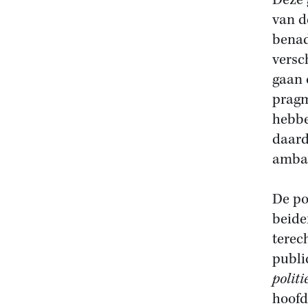
Deze 
van d
benad
versc
gaan 
pragm
hebbe
daard
ambac
De po
beide
terec
publi
politi
hoofd