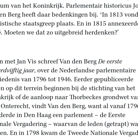
eum van het Koninkrijk. Parlementair historicus J
en Berg heeft daar bedenkingen bij. ʻIn 1813 von
istische staatsgreep plaats. En in 1815 annexeer
ë. Moeten we dat zo uitgebreid herdenken?’
 met Jan Vis schreef Van den Berg
De eerste
dvijftig jaar
, over de Nederlandse parlementaire
iedenis van 1796 tot 1946. Eerder gepubliceerde
n op dit terrein beginnen bij de stichting van het
krijk of de aanloop naar Thorbeckes grondwet va
 Onterecht, vindt Van den Berg, want al vanaf 179
derde in Den Haag een parlement – de Eerste
nale Vergadering – waarvan de leden (getrapt) w
en. En in 1798 kwam de Tweede Nationale Vergad