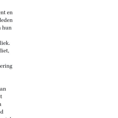
ent en
 deden
n hun
liek.
iet,
dering
van
t
n
id