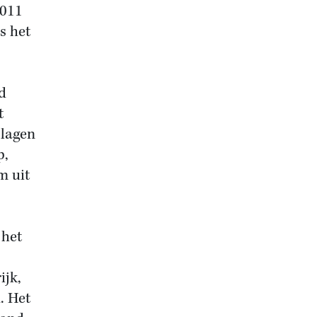
2011
s het
d
t
slagen
p,
m uit
 het
ijk,
. Het