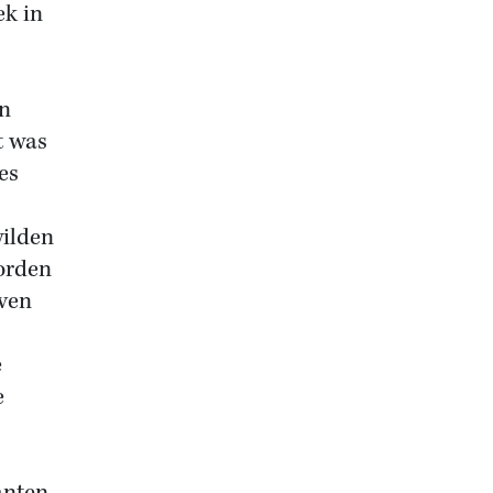
ek in
en
t was
es
wilden
orden
even
e
e