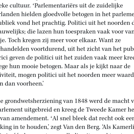
ieke cultuur. ʻParlementariërs uit de zuidelijke
landen hielden gloedvolle betogen in het parlem
ubliek vond het prachtig. Politici uit het noorden
auwelijks; die lazen hun toespraken vaak voor va
je. Toch kregen zij meer voor elkaar. Want ze
handelden voortdurend, uit het zicht van het pub
rici geven de politici uit het zuiden vaak meer kred
ge hun mooie betogen. Maar als je kijkt naar de
tiviteit, mogen politici uit het noorden meer waar
en dan voorheen.’
e grondwetsherziening van 1848 werd de macht 
arlement uitgebreid en kreeg de Tweede Kamer he
 van amendement. ʻAl snel bleek dat recht ook ee
king in te houden,’ zegt Van den Berg. ‘Als Kamerl