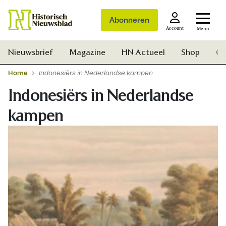
Abonneren
Account
Menu
Nieuwsbrief
Magazine
HN Actueel
Shop
Ge
Home
Indonesiërs in Nederlandse kampen
Indonesiërs in Nederlandse
kampen
Zoek