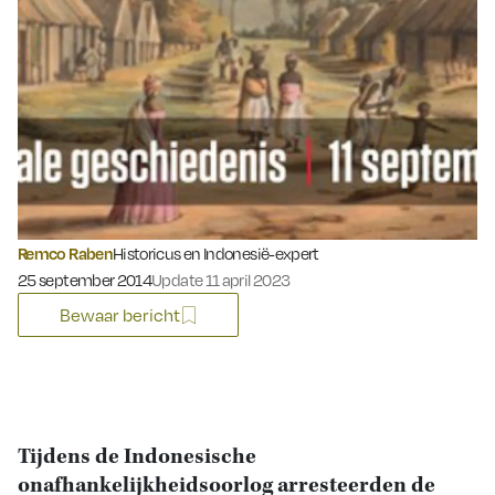
Remco Raben
Historicus en Indonesië-expert
Gepubliceerd op:
25 september 2014
Update 11 april 2023
Bewaar bericht
Tijdens de Indonesische
onafhankelijkheidsoorlog arresteerden de