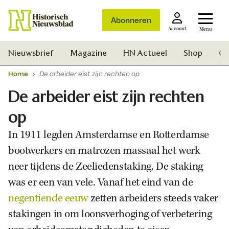
Abonneren
Account
Menu
Nieuwsbrief
Magazine
HN Actueel
Shop
Ge
Home
De arbeider eist zijn rechten op
De arbeider eist zijn rechten
op
In 1911 legden Amsterdamse en Rotterdamse
bootwerkers en matrozen massaal het werk
neer tijdens de Zeeliedenstaking. De staking
was er een van vele. Vanaf het eind van de
negentiende eeuw
zetten arbeiders steeds vaker
stakingen in om loonsverhoging of verbetering
Zoek