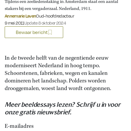
Tijdens een zeeliedenstaking in Amsterdam staat een aantal
stakers bij een vergaderzaal. Nederland, 1911.
Annemarie Laven
Oud-hoofdredacteur
Gepubliceerd op:
9 mei 2011
Update 8 oktober 2024
Bewaar bericht
In de tweede helft van de negentiende eeuw
moderniseert Nederland in hoog tempo.
Schoorstenen, fabrieken, wegen en kanalen
domineren het landschap. Polders worden
drooggemalen, woest land wordt ontgonnen.
Meer beeldessays lezen? Schrijf u in voor
onze gratis nieuwsbrief.
E-mailadres