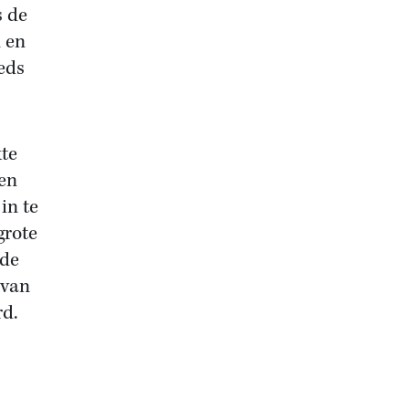
s de
 en
eds
kte
en
in te
grote
nde
 van
rd.