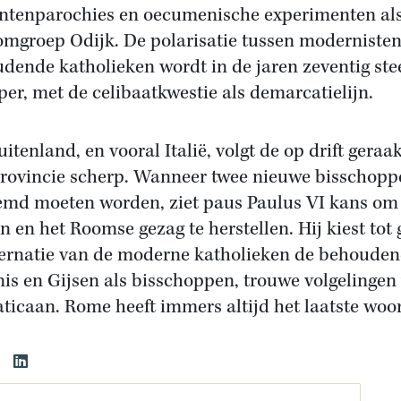
ntenparochies en oecumenische experimenten al
omgroep Odijk. De polarisatie tussen modernisten
dende katholieken wordt in de jaren zeventig ste
per, met de celibaatkwestie als demarcatielijn.
itenland, en vooral Italië, volgt de op drift geraa
rovincie scherp. Wanneer twee nieuwe bisschopp
md moeten worden, ziet paus Paulus VI kans om 
en en het Roomse gezag te herstellen. Hij kiest tot 
ernatie van de moderne katholieken de behoude
is en Gijsen als bisschoppen, trouwe volgelingen
aticaan. Rome heeft immers altijd het laatste woo