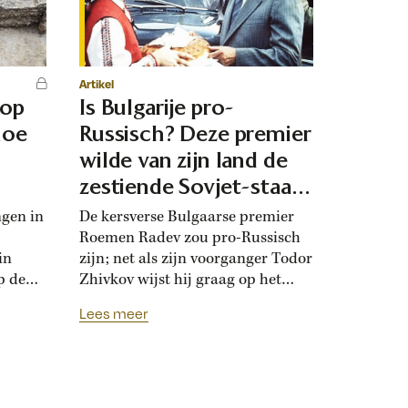
Artikel
 op
Is Bulgarije pro-
hoe
Russisch? Deze premier
d
wilde van zijn land de
zestiende Sovjet-staat
maken
ngen in
De kersverse Bulgaarse premier
Roemen Radev zou pro-Russisch
in
zijn; net als zijn voorganger Todor
p de
Zhivkov wijst hij graag op het
dt
Russische bevrijdingsverhaal van
Lees meer
onwijk
1878. Die vroegere premier was zo
que
loyaal aan het Kremlin, dat hij de
Bulgaarse soevereiniteit inzette in
onderhandelingen met Moskou.
r
Zhivkovs pro-Russische koers