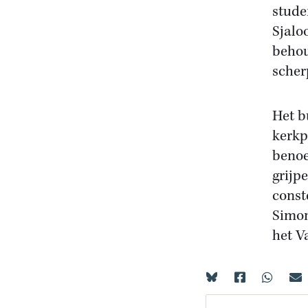
stude
Sjalo
behou
scher
Het bu
kerkp
benoe
grijp
const
Simon
het V