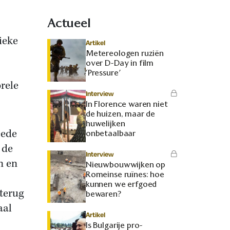
Actueel
ieke
Artikel
Metereologen ruziën
over D-Day in film
‘Pressure’
rele
Interview
In Florence waren niet
de huizen, maar de
huwelijken
eede
onbetaalbaar
 de
Interview
n en
Nieuwbouwwijken op
Romeinse ruïnes: hoe
kunnen we erfgoed
terug
bewaren?
aal
Artikel
Is Bulgarije pro-