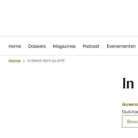
Home
Dossiers
Magazines
Podcas
Home
Dossiers
Magazines
Podcast
Evenementen
Home
In beeld: Kerk op drift
In
Annemar
Oud-hoo
Bewa