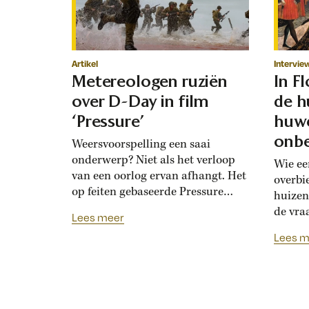
Artikel
Intervie
Metereologen ruziën
In F
over D-Day in film
de h
‘Pressure’
huwe
onbe
Weersvoorspelling een saai
onderwerp? Niet als het verloop
Wie ee
van een oorlog ervan afhangt. Het
overbi
op feiten gebaseerde Pressure
huizen
toont de hoogoplopende ruzie
de vra
Lees meer
tussen geallieerde meteorologen
Renais
Lees m
over de verwachting voor D-Day.
ook la
Bedolven onder tegenstrijdige
doordat
adviezen moet opperbevelhebber
opdrev
Dwight Eisenhower beslissen over
‘bruids
de invasiedatum. Als D-Day een
histor