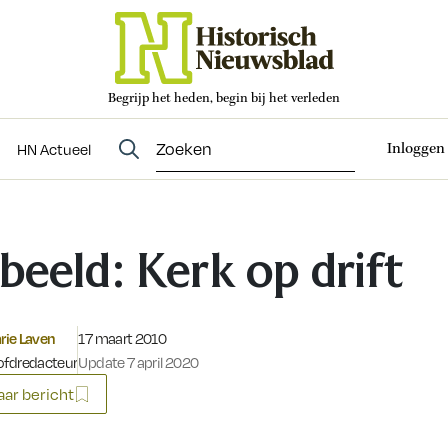
Begrijp het heden, begin bij het verleden
Abonneren
t
Evenementen
HN Actueel
Inloggen
HN Actueel
 beeld: Kerk op drift
Gepubliceerd op:
ie Laven
17 maart 2010
fdredacteur
Update 7 april 2020
ar bericht