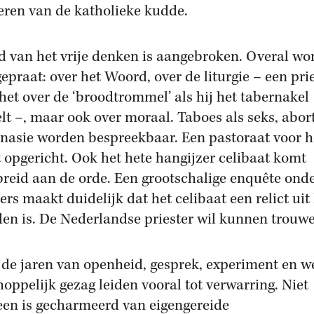
eren van de katholieke kudde.
jd van het vrije denken is aangebroken. Overal wo
gepraat: over het Woord, over de liturgie – een pri
 het over de ‘broodtrommel’ als hij het tabernakel
lt –, maar ook over moraal. Taboes als seks, abor
nasie worden bespreekbaar. Een pastoraat voor h
 opgericht. Ook het hete hangijzer celibaat komt
breid aan de orde. Een grootschalige enquête ond
ers maakt duidelijk dat het celibaat een relict uit
den is. De Nederlandse priester wil kunnen trouw
de jaren van openheid, gesprek, experiment en w
hoppelijk gezag leiden vooral tot verwarring. Niet
een is gecharmeerd van eigengereide