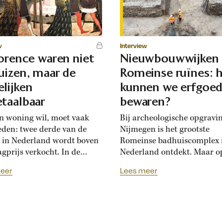
w
Interview
lorence waren niet
Nieuwbouwwijken
uizen, maar de
Romeinse ruïnes: 
lijken
kunnen we erfgoe
taalbaar
bewaren?
n woning wil, moet vaak
Bij archeologische opgravi
eden: twee derde van de
Nijmegen is het grootste
 in Nederland wordt boven
Romeinse badhuiscomplex 
agprijs verkocht. In de
Nederland ontdekt. Maar o
sance hadden Florentijnen
plek van de opgraving wor
eer
Lees meer
st van overbiedingsgekte:
binnenkort een nieuwe wo
 rijke families de prijs
gebouwd. Hoogleraar Moni
en, ontstond er
van den Dries legt uit hoe
schatsinflatie’, vertelt
archeologen en
icus Marlisa den Hartog.
projectontwikkelaars elkaa