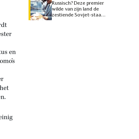
Russisch? Deze premier
wilde van zijn land de
zestiende Sovjet-staat
maken
rdt
ester
tus en
omo’s
er
 het
en.
einig