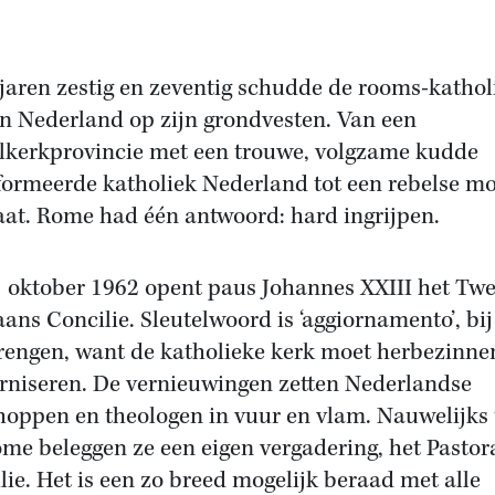
 jaren zestig en zeventig schudde de rooms-kathol
in Nederland op zijn grondvesten. Van een
kerkprovincie met een trouwe, volgzame kudde
formeerde katholiek Nederland tot een rebelse mo
taat. Rome had één antwoord: hard ingrijpen.
 oktober 1962 opent paus Johannes XXIII het Tw
aans Concilie. Sleutelwoord is ‘aggiornamento’, bij
brengen, want de katholieke kerk moet herbezinne
niseren. De vernieuwingen zetten Nederlandse
hoppen en theologen in vuur en vlam. Nauwelijks 
ome beleggen ze een eigen vergadering, het Pastor
lie. Het is een zo breed mogelijk beraad met alle