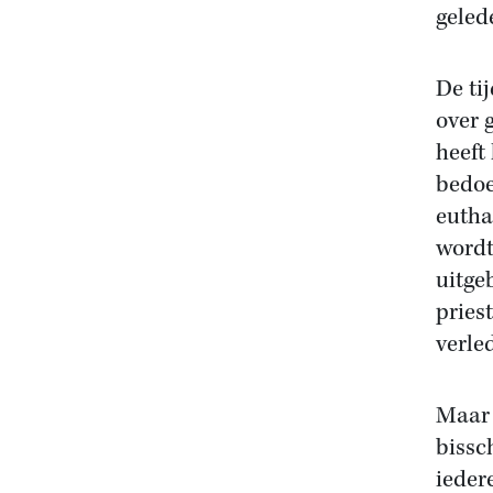
geled
De ti
over 
heeft
bedoe
eutha
wordt
uitge
priest
verle
Maar 
bissc
ieder