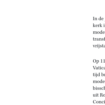
In de
kerk 
model
trans
vrijs
Op 11
Vatic
tijd 
moder
bissc
uit R
Conci