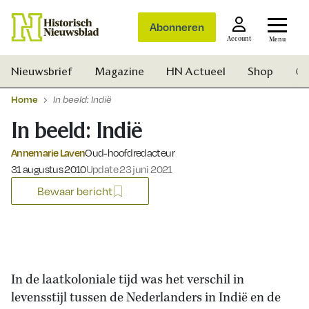
Abonneren
Account
Menu
Nieuwsbrief
Magazine
HN Actueel
Shop
Ge
Home
In beeld: Indië
In beeld: Indië
Annemarie Laven
Oud-hoofdredacteur
Gepubliceerd op:
31 augustus 2010
Update 23 juni 2021
Bewaar bericht
In de laatkoloniale tijd was het verschil in
levensstijl tussen de Nederlanders in Indië en de
Zoek