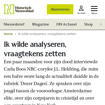
Abonneren
Account
Menu
Nieuwsbrief
Magazine
HN Actueel
Shop
Ge
Home
Ik wilde analyseren, vraagtekens zetten
Ik wilde analyseren,
vraagtekens zetten
Een paar maanden voor zijn dood interviewde
Carla Boos NRC-coryfee J.L. Heldring, die ruim
een halve eeuw lang de actualiteit duidde in de
rubriek ‘Dezer Dagen’. Ze spraken over zijn
jeugd tussen de vooroorlogse Amsterdamse
elite, over zijn corpsjaren in crisistijd en over
Zoek