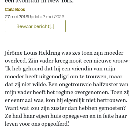
een avontuur in New York.
Carla Boos
Gepubliceerd op:
27 mei 2013
Update 2 mei 2023
Bewaar bericht
Jérôme Louis Heldring was zes toen zijn moeder
overleed. Zijn vader kreeg nooit een nieuwe vrouw:
‘Ik heb gehoord dat hij een vriendin van mijn
moeder heeft uitgenodigd om te trouwen, maar
dat zij niet wilde. Een ongetrouwde halfzuster van
mijn vader heeft het regime overgenomen. Toen zij
er eenmaal was, kon hij eigenlijk niet hertrouwen.
Want wat zou zijn zuster dan hebben gemoeten?
Ze had haar eigen huis opgegeven en in feite haar
leven voor ons opgeofferd.’