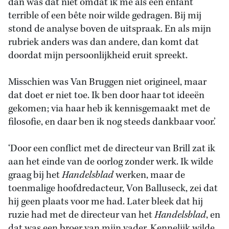
dan was dat niet omdat ik me als een enfant
terrible of een bête noir wilde gedragen. Bij mij
stond de analyse boven de uitspraak. En als mijn
rubriek anders was dan andere, dan komt dat
doordat mijn persoonlijkheid eruit spreekt.
Misschien was Van Bruggen niet origineel, maar
dat doet er niet toe. Ik ben door haar tot ideeën
gekomen; via haar heb ik kennisgemaakt met de
filosofie, en daar ben ik nog steeds dankbaar voor.’
‘Door een conflict met de directeur van Brill zat ik
aan het einde van de oorlog zonder werk. Ik wilde
graag bij het
Handelsblad
werken, maar de
toenmalige hoofdredacteur, Von Balluseck, zei dat
hij geen plaats voor me had. Later bleek dat hij
ruzie had met de directeur van het
Handelsblad
, en
dat was een broer van mijn vader. Kennelijk wilde