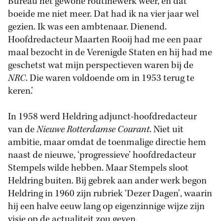
Bureau het gewone routinewerk weer, en dat
boeide me niet meer. Dat had ik na vier jaar wel
gezien. Ik was een ambtenaar. Dienend.
Hoofdredacteur Maarten Rooij had me een paar
maal bezocht in de Verenigde Staten en hij had me
geschetst wat mijn perspectieven waren bij de
NRC
. Die waren voldoende om in 1953 terug te
keren.’
In 1958 werd Heldring adjunct-hoofdredacteur
van de
Nieuwe Rotterdamse Courant
. Niet uit
ambitie, maar omdat de toenmalige directie hem
naast de nieuwe, ‘progressieve’ hoofdredacteur
Stempels wilde hebben. Maar Stempels sloot
Heldring buiten. Bij gebrek aan ander werk begon
Heldring in 1960 zijn rubriek ‘Dezer Dagen’, waarin
hij een halve eeuw lang op eigenzinnige wijze zijn
visie op de actualiteit zou geven.