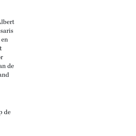
Albert
saris
e en
t
or
van de
mand
p de