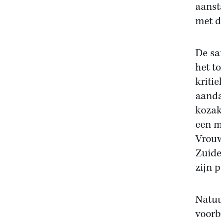
aanst
met d
De sa
het t
kriti
aanda
kozak
een m
Vrouw
Zuide
zijn p
Natuu
voorb