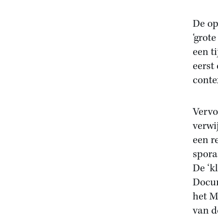
De op
‘grote
een ti
eerst
conte
Vervo
verwi
een r
spora
De ‘k
Docum
het M
van d