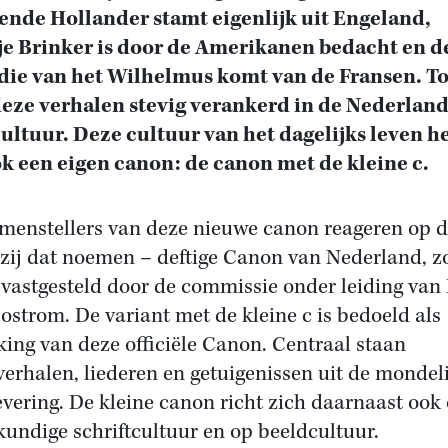
ende Hollander stamt eigenlijk uit Engeland,
e Brinker is door de Amerikanen bedacht en d
ie van het Wilhelmus komt van de Fransen. T
deze verhalen stevig verankerd in de Nederlan
ultuur. Deze cultuur van het dagelijks leven h
k een eigen canon: de canon met de kleine c.
menstellers van deze nieuwe canon reageren op d
 zij dat noemen – deftige Canon van Nederland, z
s vastgesteld door de commissie onder leiding van 
ostrom. De variant met de kleine c is bedoeld als
jking van deze officiële Canon. Centraal staan
verhalen, liederen en getuigenissen uit de mondel
evering. De kleine canon richt zich daarnaast ook
kundige schriftcultuur en op beeldcultuur.