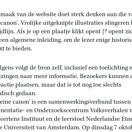
maak van de website doet sterk denken aan die v
 canon’. Vrolijke uitgeknipte illustraties slingeren
jdlijn. Als je op een plaatje klikt opent [? opent zi
 een algemene inleiding, om de lezer enige histori
xt te bieden.
lgens volgt de bron zelf, inclusief een toelichting 
jzingen naar meer informatie. Bezoekers kunnen 
eactie plaatsen, maar dat is tot nog toe slechts
disch gedaan.
leine canon’ is een samenwerkingsverband tussen
entatie- en Onderzoekscentrum Volksverhalen 
eertens Instituut en de leerstoel Nederlandse Etn
e Universiteit van Amsterdam. Op dinsdag 7 okto