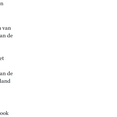
on
n van
van de
et
aan de
 land
 ook