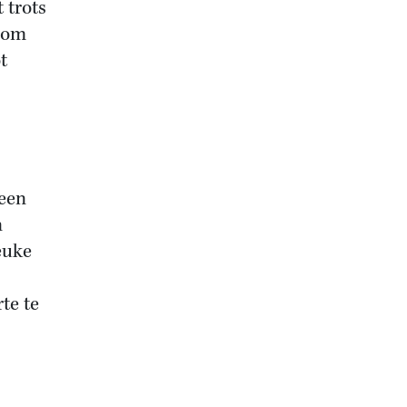
 trots
g om
t
 een
n
euke
rte te