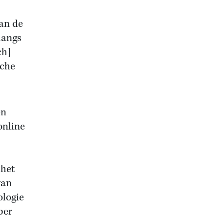
an de
 langs
ch]
sche
en
online
 het
van
ologie
ber