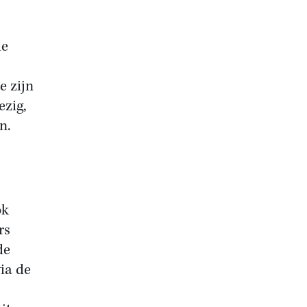
de
e zijn
ezig,
n.
ok
rs
de
ia de