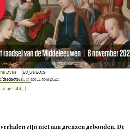
Gepubliceerd op:
ie Laven
23 juni 2009
fdredacteur
Update 11 april 2023
ar bericht
verhalen zijn niet aan grenzen gebonden. De