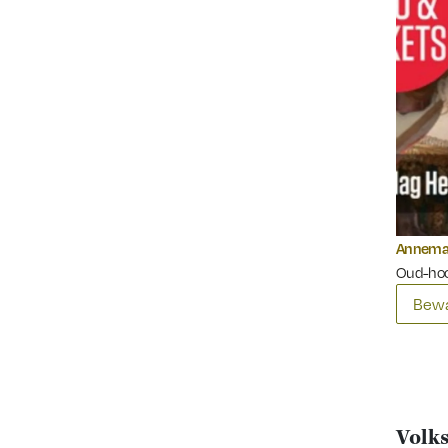
Annemar
Oud-hoo
Bewa
Volks