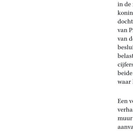
in de
konin
docht
van P
van de
beslu
belas
cijfe
beide
waar 
Een v
verha
muur 
aanva