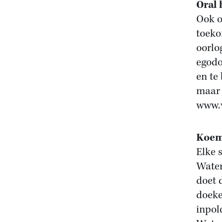
Oral 
Ook o
toeko
oorlo
egodo
en te
maar 
www.
Koem
Elke 
Water
doet 
doeke
inpol