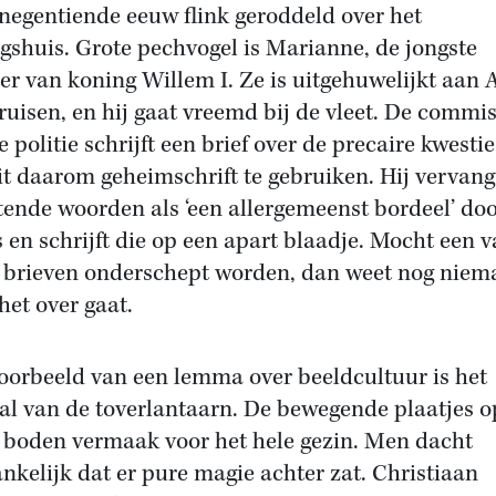
 negentiende eeuw flink geroddeld over het
gshuis. Grote pechvogel is Marianne, de jongste
er van koning Willem I. Ze is uitgehuwelijkt aan 
ruisen, en hij gaat vreemd bij de vleet. De commis
 politie schrijft een brief over de precaire kwesti
it daarom geheimschrift te gebruiken. Hij vervang
tende woorden als ‘een allergemeenst bordeel’ do
rs en schrijft die op een apart blaadje. Mocht een 
 brieven onderschept worden, dan weet nog nie
het over gaat.
oorbeeld van een lemma over beeldcultuur is het
al van de toverlantaarn. De bewegende plaatjes o
boden vermaak voor het hele gezin. Men dacht
nkelijk dat er pure magie achter zat. Christiaan