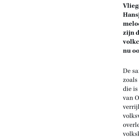
Vlieg
Hansj
melod
zijn 
volkc
nu oo
De sa
zoals
die i
van O
verri
volks
overl
volks