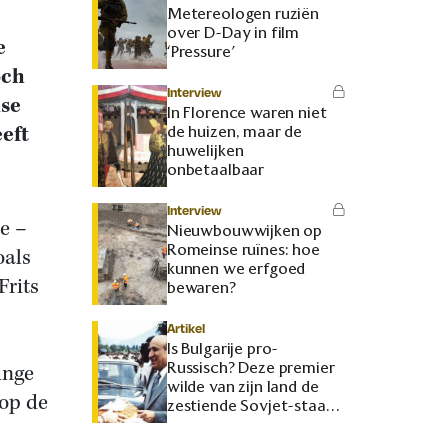
Metereologen ruziën
over D-Day in film
e
‘Pressure’
och
Interview
dse
In Florence waren niet
eeft
de huizen, maar de
huwelijken
onbetaalbaar
Interview
e –
Nieuwbouwwijken op
Romeinse ruïnes: hoe
oals
kunnen we erfgoed
Frits
bewaren?
Artikel
Is Bulgarije pro-
Russisch? Deze premier
inge
wilde van zijn land de
 op de
zestiende Sovjet-staat
maken