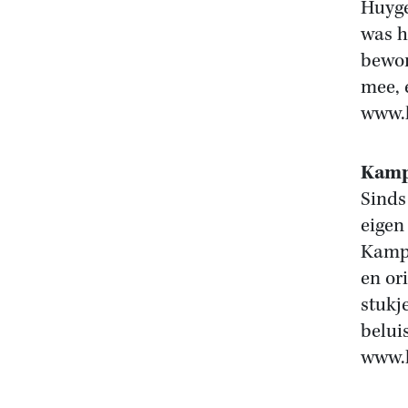
Huyge
was h
bewon
mee, 
www.k
Kamp
Sinds
eigen
Kampe
en ori
stukje
belui
www.h