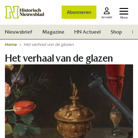
Abonneren
Account
Menu
Nieuwsbrief
Magazine
HN Actueel
Shop
Ge
Home
Het verhaal van de glazen
Het verhaal van de glazen
Zoek