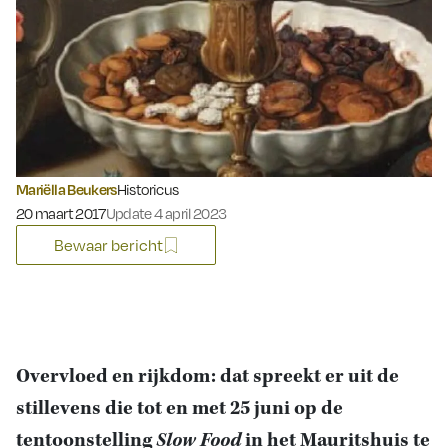
Mariëlla Beukers
Historicus
Gepubliceerd op:
20 maart 2017
Update 4 april 2023
Bewaar bericht
Overvloed en rijkdom: dat spreekt er uit de
stillevens die tot en met 25 juni op de
tentoonstelling
Slow Food
in het Mauritshuis te