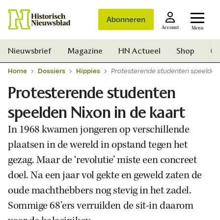
Abonneren
Account
Menu
Nieuwsbrief
Magazine
HN Actueel
Shop
Ge
Home
Dossiers
Hippies
Protesterende studenten speelden 
Protesterende studenten
speelden Nixon in de kaart
In 1968 kwamen jongeren op verschillende
plaatsen in de wereld in opstand tegen het
gezag. Maar de ‘revolutie’ miste een concreet
doel. Na een jaar vol gekte en geweld zaten de
oude machthebbers nog stevig in het zadel.
Sommige 68’ers verruilden de sit-in daarom
Zoek