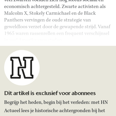
veel zwarten voelden zich nog steeds sociaal en
economisch achtergesteld. Zwarte activisten als
Malcolm X, Stokely Carmichael en de Black
Panthers vervingen de oude strategie van
geweldloos verzet door de gewapende strijd. Vanaf
1965 waren rassenrellen een frequent verschijnsel
in veel Amerikaanse steden.
Dit artikel is exclusief voor abonnees
Begrijp het heden, begin bij het verleden: met HN
Actueel lees je historische achtergronden bij het