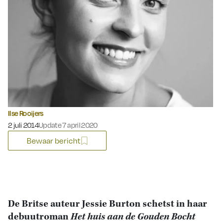
Ilse Rooijers
Gepubliceerd op:
2 juli 2014
Update 7 april 2020
Bewaar bericht
De Britse auteur Jessie Burton schetst in haar
debuutroman
Het huis aan de Gouden Bocht