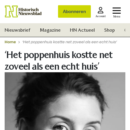
Abonneren
Account
Menu
Nieuwsbrief
Magazine
HN Actueel
Shop
Ge
Home
‘Het poppenhuis kostte net zoveel als een echt huis’
‘Het poppenhuis kostte net
zoveel als een echt huis’
Zoek