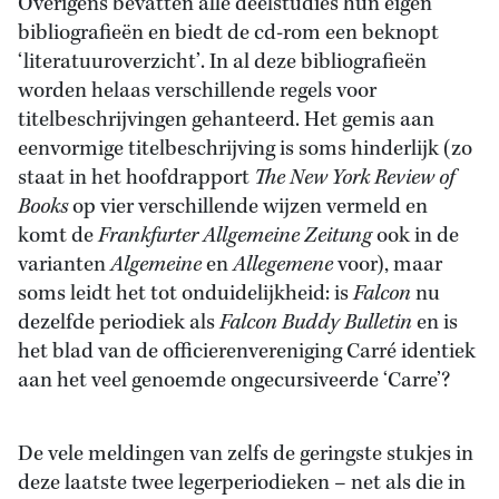
Overigens bevatten alle deelstudies hun eigen
bibliografieën en biedt de cd-rom een beknopt
‘literatuuroverzicht’. In al deze bibliografieën
worden helaas verschillende regels voor
titelbeschrijvingen gehanteerd. Het gemis aan
eenvormige titelbeschrijving is soms hinderlijk (zo
staat in het hoofdrapport
The New York Review of
Books
op vier verschillende wijzen vermeld en
komt de
Frankfurter Allgemeine Zeitung
ook in de
varianten
Algemeine
en
Allegemene
voor), maar
soms leidt het tot onduidelijkheid: is
Falcon
nu
dezelfde periodiek als
Falcon Buddy Bulletin
en is
het blad van de officierenvereniging Carré identiek
aan het veel genoemde ongecursiveerde ‘Carre’?
De vele meldingen van zelfs de geringste stukjes in
deze laatste twee legerperiodieken – net als die in