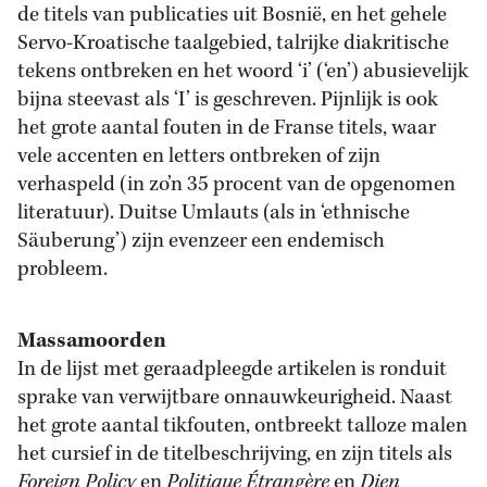
de titels van publicaties uit Bosnië, en het gehele
Servo-Kroatische taalgebied, talrijke diakritische
tekens ontbreken en het woord ‘i’ (‘en’) abusievelijk
bijna steevast als ‘I’ is geschreven. Pijnlijk is ook
het grote aantal fouten in de Franse titels, waar
vele accenten en letters ontbreken of zijn
verhaspeld (in zo’n 35 procent van de opgenomen
literatuur). Duitse Umlauts (als in ‘ethnische
Säuberung’) zijn evenzeer een endemisch
probleem.
Massamoorden
In de lijst met geraadpleegde artikelen is ronduit
sprake van verwijtbare onnauwkeurigheid. Naast
het grote aantal tikfouten, ontbreekt talloze malen
het cursief in de titelbeschrijving, en zijn titels als
Foreign Policy
en
Politique Étrangère
en
Dien