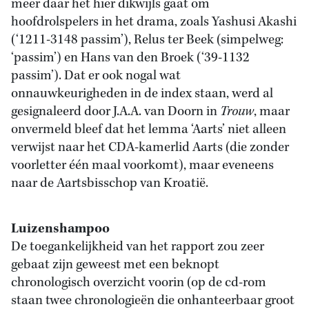
meer daar het hier dikwijls gaat om
hoofdrolspelers in het drama, zoals Yashusi Akashi
(‘1211-3148 passim’), Relus ter Beek (simpelweg:
‘passim’) en Hans van den Broek (‘39-1132
passim’). Dat er ook nogal wat
onnauwkeurigheden in de index staan, werd al
gesignaleerd door J.A.A. van Doorn in
Trouw
, maar
onvermeld bleef dat het lemma ‘Aarts’ niet alleen
verwijst naar het CDA-kamerlid Aarts (die zonder
voorletter één maal voorkomt), maar eveneens
naar de Aartsbisschop van Kroatië.
Luizenshampoo
De toegankelijkheid van het rapport zou zeer
gebaat zijn geweest met een beknopt
chronologisch overzicht voorin (op de cd-rom
staan twee chronologieën die onhanteerbaar groot