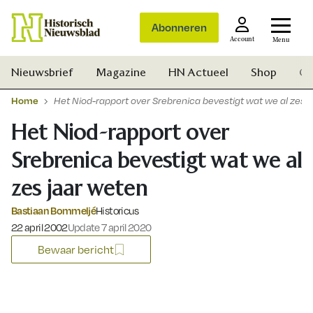
Abonneren
Account
Menu
Nieuwsbrief
Magazine
HN Actueel
Shop
Ge
Home
Het Niod-rapport over Srebrenica bevestigt wat we al zes 
Het Niod-rapport over
Srebrenica bevestigt wat we al
zes jaar weten
Bastiaan Bommeljé
Historicus
Gepubliceerd op:
22 april 2002
Update 7 april 2020
Bewaar bericht
Zoek