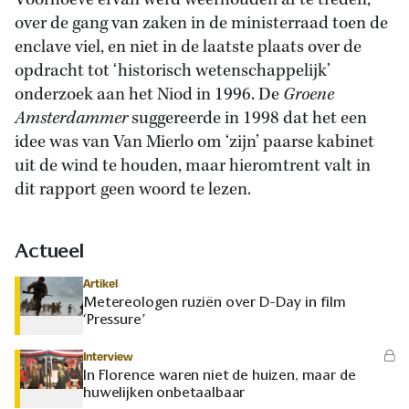
Voorhoeve ervan werd weerhouden af te treden,
over de gang van zaken in de ministerraad toen de
enclave viel, en niet in de laatste plaats over de
opdracht tot ‘historisch wetenschappelijk’
onderzoek aan het Niod in 1996. De
Groene
Amsterdammer
suggereerde in 1998 dat het een
idee was van Van Mierlo om ‘zijn’ paarse kabinet
uit de wind te houden, maar hieromtrent valt in
dit rapport geen woord te lezen.
Actueel
Artikel
Metereologen ruziën over D-Day in film
‘Pressure’
Interview
In Florence waren niet de huizen, maar de
huwelijken onbetaalbaar