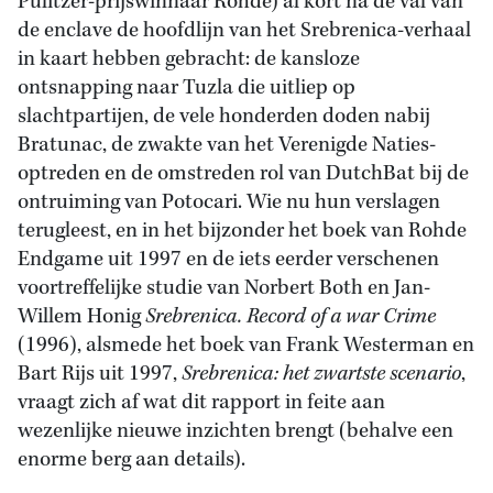
Pulitzer-prijswinnaar Rohde) al kort na de val van
de enclave de hoofdlijn van het Srebrenica-verhaal
in kaart hebben gebracht: de kansloze
ontsnapping naar Tuzla die uitliep op
slachtpartijen, de vele honderden doden nabij
Bratunac, de zwakte van het Verenigde Naties-
optreden en de omstreden rol van DutchBat bij de
ontruiming van Potocari. Wie nu hun verslagen
terugleest, en in het bijzonder het boek van Rohde
Endgame uit 1997 en de iets eerder verschenen
voortreffelijke studie van Norbert Both en Jan-
Willem Honig
Srebrenica. Record of a war Crime
(1996), alsmede het boek van Frank Westerman en
Bart Rijs uit 1997,
Srebrenica: het zwartste scenario
,
vraagt zich af wat dit rapport in feite aan
wezenlijke nieuwe inzichten brengt (behalve een
enorme berg aan details).