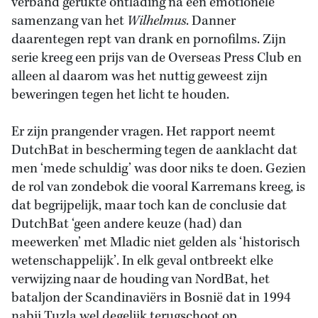
verband gerukte ontlading na een emotionele
samenzang van het
Wilhelmus
. Danner
daarentegen rept van drank en pornofilms. Zijn
serie kreeg een prijs van de Overseas Press Club en
alleen al daarom was het nuttig geweest zijn
beweringen tegen het licht te houden.
Er zijn prangender vragen. Het rapport neemt
DutchBat in bescherming tegen de aanklacht dat
men ‘mede schuldig’ was door niks te doen. Gezien
de rol van zondebok die vooral Karremans kreeg, is
dat begrijpelijk, maar toch kan de conclusie dat
DutchBat ‘geen andere keuze (had) dan
meewerken’ met Mladic niet gelden als ‘historisch
wetenschappelijk’. In elk geval ontbreekt elke
verwijzing naar de houding van NordBat, het
bataljon der Scandinaviërs in Bosnië dat in 1994
nabij Tuzla wel degelijk terugschoot op