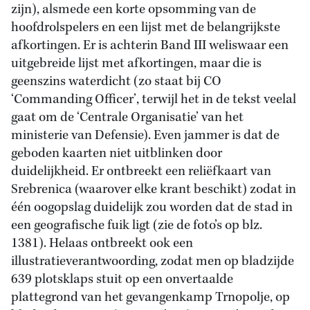
zijn), alsmede een korte opsomming van de
hoofdrolspelers en een lijst met de belangrijkste
afkortingen. Er is achterin Band III weliswaar een
uitgebreide lijst met afkortingen, maar die is
geenszins waterdicht (zo staat bij CO
‘Commanding Officer’, terwijl het in de tekst veelal
gaat om de ‘Centrale Organisatie’ van het
ministerie van Defensie). Even jammer is dat de
geboden kaarten niet uitblinken door
duidelijkheid. Er ontbreekt een reliëfkaart van
Srebrenica (waarover elke krant beschikt) zodat in
één oogopslag duidelijk zou worden dat de stad in
een geografische fuik ligt (zie de foto’s op blz.
1381). Helaas ontbreekt ook een
illustratieverantwoording, zodat men op bladzijde
639 plotsklaps stuit op een onvertaalde
plattegrond van het gevangenkamp Trnopolje, op