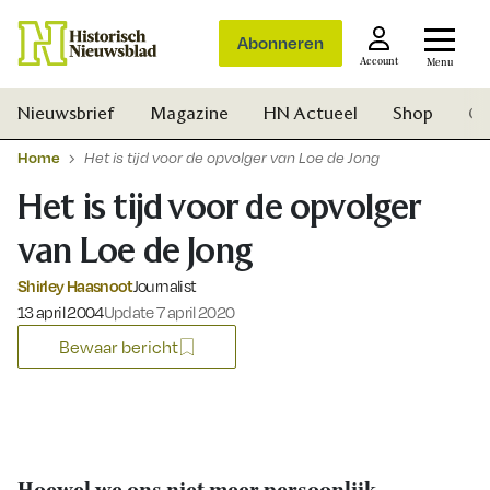
Abonneren
Account
Menu
Nieuwsbrief
Magazine
HN Actueel
Shop
Ge
Home
Het is tijd voor de opvolger van Loe de Jong
Het is tijd voor de opvolger
van Loe de Jong
Shirley Haasnoot
Journalist
Gepubliceerd op:
13 april 2004
Update 7 april 2020
Bewaar bericht
Zoek