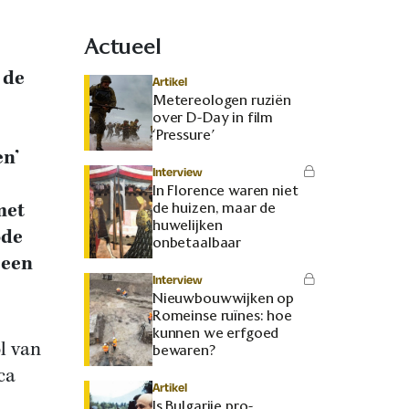
Actueel
 de
Artikel
Metereologen ruziën
over D-Day in film
‘Pressure’
en’
Interview
In Florence waren niet
met
de huizen, maar de
huwelijken
ode
onbetaalbaar
 een
Interview
Nieuwbouwwijken op
Romeinse ruïnes: hoe
kunnen we erfgoed
ol van
bewaren?
ca
Artikel
Is Bulgarije pro-