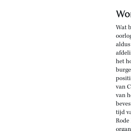
Wor
Wat b
oorlog
aldus
afdel
het h
burge
posit
van C
van h
beves
tijd 
Rode 
organi