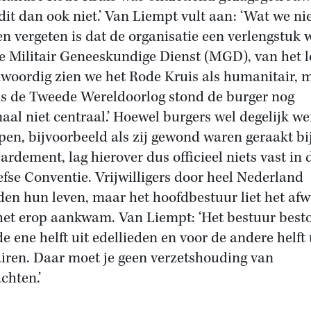
dit dan ook niet.’ Van Liempt vult aan: ‘Wat we ni
n vergeten is dat de organisatie een verlengstuk 
e Militair Geneeskundige Dienst (MGD), van het l
woordig zien we het Rode Kruis als humanitair, 
ns de Tweede Wereldoorlog stond de burger nog
aal niet centraal.’ Hoewel burgers wel degelijk w
pen, bijvoorbeeld als zij gewond waren geraakt bi
rdement, lag hierover dus officieel niets vast in 
fse Conventie. Vrijwilligers door heel Nederland
en hun leven, maar het hoofdbestuur liet het af
het erop aankwam. Van Liempt: ‘Het bestuur best
de ene helft uit edellieden en voor de andere helft 
airen. Daar moet je geen verzetshouding van
chten.’