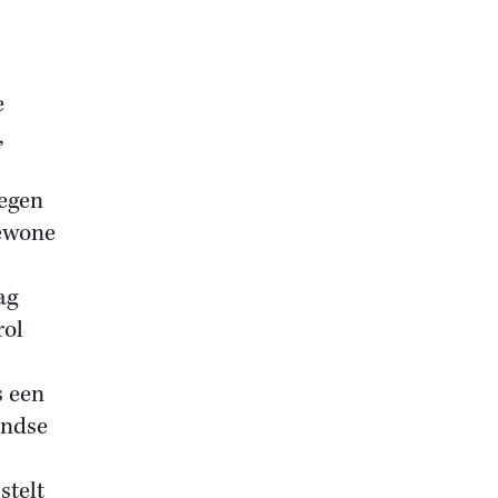
e
,
tegen
gewone
ag
rol
s een
andse
stelt