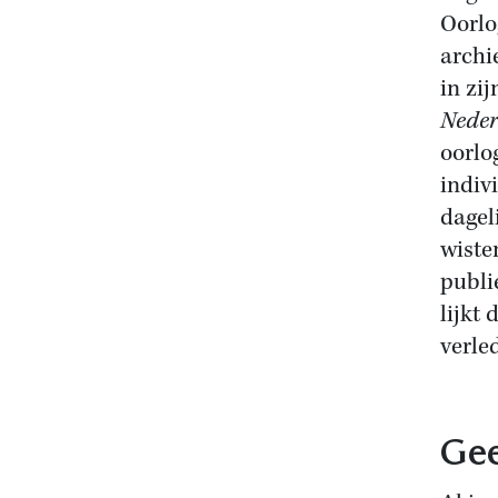
Oorlo
archi
in zi
Neder
oorlo
indiv
dagel
wiste
publi
lijkt 
verle
Gee