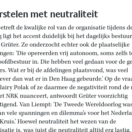
stelen met neutraliteit
etreft de kwalijke rol van de organisatie tijdens d
 ligt het accent duidelijk bij het dagelijks bestuur
 Grüter. Ze onderzocht echter ook de plaatselijke
ingen: ‘Die opereerden vrij autonoom, soms zelfs 
oofdbestuur in. Die hebben veel gedaan voor de 
rs. Wat er bij de afdelingen plaatsvond, was veel
iever dan wat er in Den Haag gebeurde.’ Op de vra
lairy Polak of ze daarmee de negativiteit rond de 
et NRK nuanceert, antwoordt Grüter voorzichtig
tigend. Van Liempt: ‘De Tweede Wereldoorlog wa
van vele spanningen en dilemma’s voor het Nederl
Kruis.’ Hoewel neutraliteit het wezen van de
satie is, was juist die neutraliteit altijd erg lastig, 