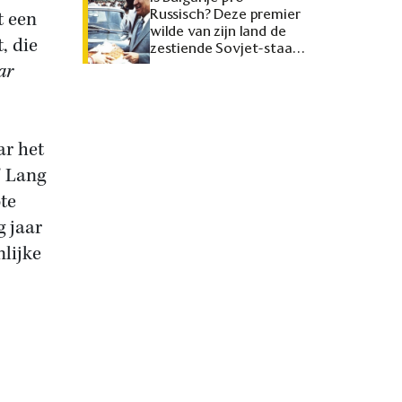
Russisch? Deze premier
t een
wilde van zijn land de
, die
zestiende Sovjet-staat
maken
ar
ar het
’ Lang
te
g jaar
nlijke