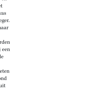
et
was
eger.
maar
erden
j een
de
weten
ond
uit