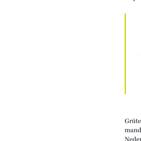
Grüte
manda
Neder