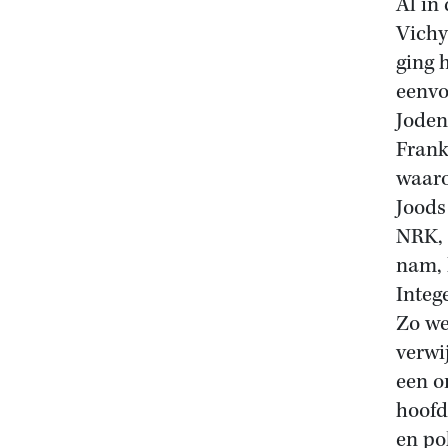
Al in
Vichy
ging 
eenvo
Joden
Frank
waaro
Joods
NRK, 
nam, 
Integ
Zo we
verwi
een o
hoofd
en po