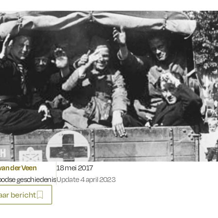
Gepubliceerd op:
van der Veen
18 mei 2017
oodse geschiedenis
Update 4 april 2023
ar bericht