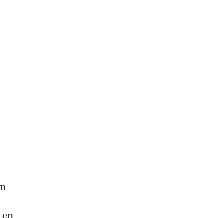
en
 en