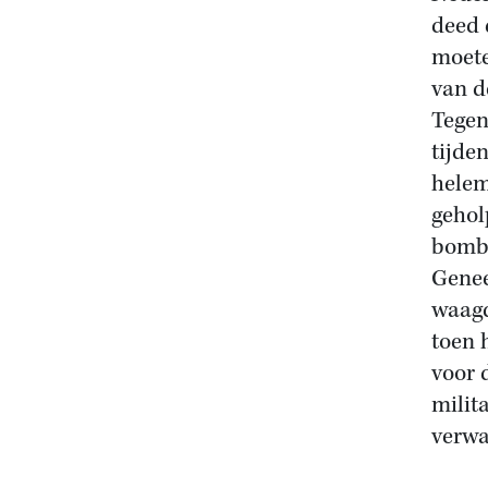
deed 
moete
van d
Tegen
tijde
helem
gehol
bomba
Genee
waagd
toen 
voor 
milit
verwa