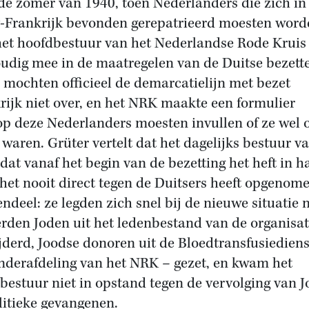
 de zomer van 1940, toen Nederlanders die zich in
-Frankrijk bevonden gerepatrieerd moesten word
het hoofdbestuur van het Nederlandse Rode Kruis
udig mee in de maatregelen van de Duitse bezette
 mochten officieel de demarcatielijn met bezet
rijk niet over, en het NRK maakte een formulier
p deze Nederlanders moesten invullen of ze wel o
 waren. Grüter vertelt dat het dagelijks bestuur v
dat vanaf het begin van de bezetting het heft in 
het nooit direct tegen de Duitsers heeft opgenome
endeel: ze legden zich snel bij de nieuwe situatie n
rden Joden uit het ledenbestand van de organisat
jderd, Joodse donoren uit de Bloedtransfusiediens
nderafdeling van het NRK – gezet, en kwam het
bestuur niet in opstand tegen de vervolging van 
litieke gevangenen.