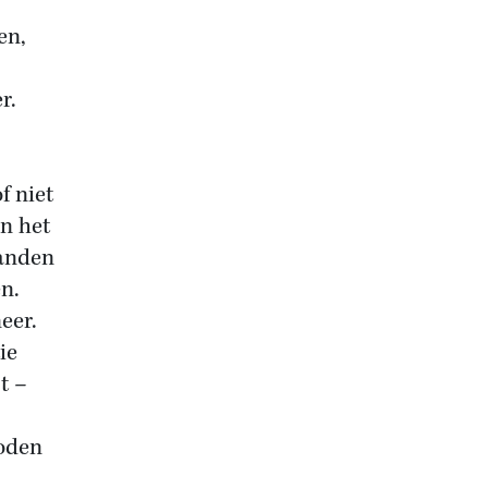
en,
r.
f niet
an het
handen
n.
eer.
ie
t –
Joden