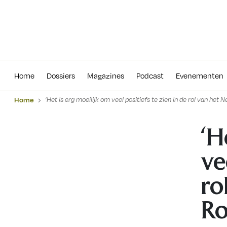
Home
Dossiers
Magazines
Podcas
Home
Dossiers
Magazines
Podcast
Evenementen
Home
‘Het is erg moeilijk om veel positiefs te zien in de rol van het N
‘H
ve
ro
Ro