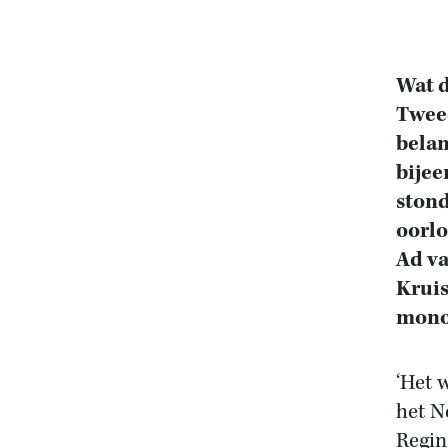
Wat d
Tweed
belan
bijee
stond
oorlo
Ad va
Kruis
monog
‘Het w
het N
Regin