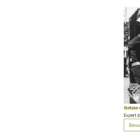
Sietske 
Expert J
Bewa