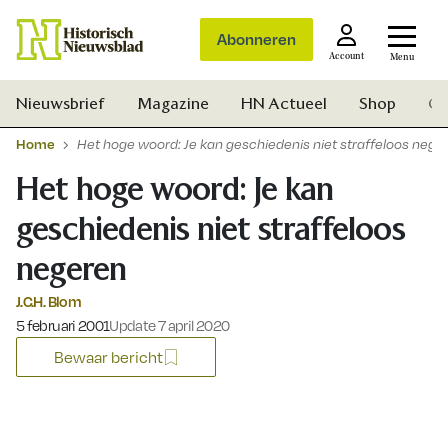
Abonneren
Account
Menu
Nieuwsbrief
Magazine
HN Actueel
Shop
Ge
Home
Het hoge woord: Je kan geschiedenis niet straffeloos nege
Het hoge woord: Je kan
geschiedenis niet straffeloos
negeren
J.C.H. Blom
Gepubliceerd op:
5 februari 2001
Update 7 april 2020
Bewaar bericht
Zoek