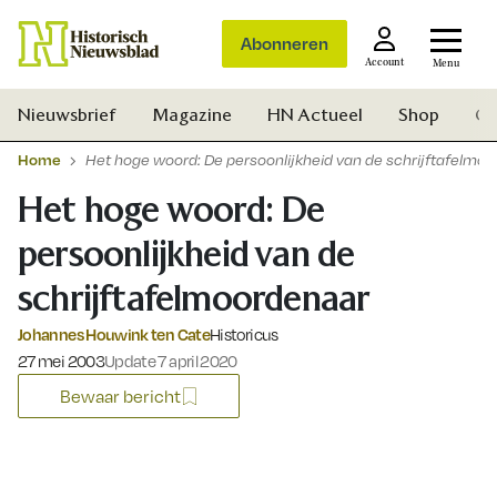
Abonneren
Account
Menu
Nieuwsbrief
Magazine
HN Actueel
Shop
Ge
Home
Het hoge woord: De persoonlijkheid van de schrijftafelmo
Het hoge woord: De
persoonlijkheid van de
schrijftafelmoordenaar
Johannes Houwink ten Cate
Historicus
Gepubliceerd op:
27 mei 2003
Update 7 april 2020
Bewaar bericht
Zoek