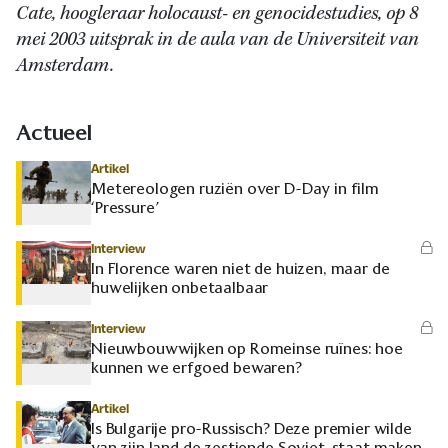
Cate, hoogleraar holocaust- en genocidestudies, op 8
mei 2003 uitsprak in de aula van de Universiteit van
Amsterdam.
Actueel
Artikel
Metereologen ruziën over D-Day in film
‘Pressure’
Interview
In Florence waren niet de huizen, maar de
huwelijken onbetaalbaar
Interview
Nieuwbouwwijken op Romeinse ruïnes: hoe
kunnen we erfgoed bewaren?
Artikel
Is Bulgarije pro-Russisch? Deze premier wilde
van zijn land de zestiende Sovjet-staat maken