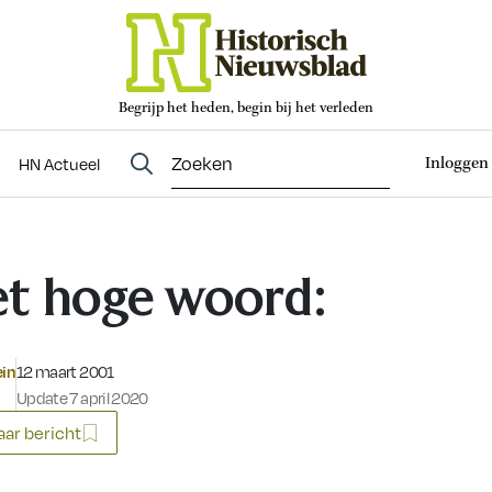
Begrijp het heden, begin bij het verleden
Abonneren
t
Evenementen
HN Actueel
Inloggen
HN Actueel
t hoge woord:
Gepubliceerd op:
ein
12 maart 2001
Update 7 april 2020
ar bericht