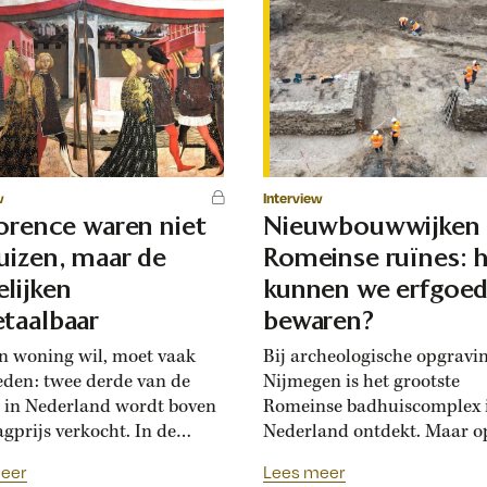
w
Interview
lorence waren niet
Nieuwbouwwijken
uizen, maar de
Romeinse ruïnes: 
lijken
kunnen we erfgoe
taalbaar
bewaren?
n woning wil, moet vaak
Bij archeologische opgravi
eden: twee derde van de
Nijmegen is het grootste
 in Nederland wordt boven
Romeinse badhuiscomplex 
agprijs verkocht. In de
Nederland ontdekt. Maar o
sance hadden Florentijnen
plek van de opgraving wor
eer
Lees meer
st van overbiedingsgekte:
binnenkort een nieuwe wo