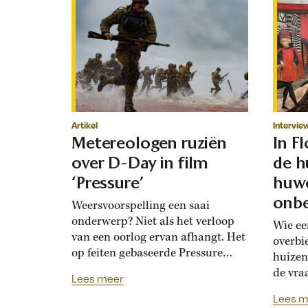
Artikel
Intervie
Metereologen ruziën
In F
over D-Day in film
de h
‘Pressure’
huwe
onbe
Weersvoorspelling een saai
onderwerp? Niet als het verloop
Wie ee
van een oorlog ervan afhangt. Het
overbi
op feiten gebaseerde Pressure
huizen
toont de hoogoplopende ruzie
de vra
Lees meer
tussen geallieerde meteorologen
Renais
Lees m
over de verwachting voor D-Day.
ook la