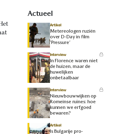
Actueel
Het
Artikel
Metereologen ruziën
aat
over D-Day in film
‘Pressure’
Interview
In Florence waren niet
de huizen, maar de
huwelijken
onbetaalbaar
Interview
Nieuwbouwwijken op
Romeinse ruïnes: hoe
kunnen we erfgoed
bewaren?
Artikel
Is Bulgarije pro-