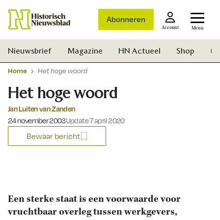
Abonneren
Account
Menu
Nieuwsbrief
Magazine
HN Actueel
Shop
Ge
Home
Het hoge woord
Het hoge woord
Jan Luiten van Zanden
Gepubliceerd op:
24 november 2003
Update 7 april 2020
Bewaar bericht
Een sterke staat is een voorwaarde voor
vruchtbaar overleg tussen werkgevers,
Zoek