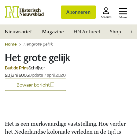
Abonneren
Account
Menu
Nieuwsbrief
Magazine
HN Actueel
Shop
Ge
Home
Het grote gelijk
Het grote gelijk
Bart de Prins
Schrijver
Gepubliceerd op:
23 juni 2005
Update 7 april 2020
Bewaar bericht
Het is een merkwaardige vaststelling. Hoe verder
het Nederlandse koloniale verleden in de tijd is
Zoek