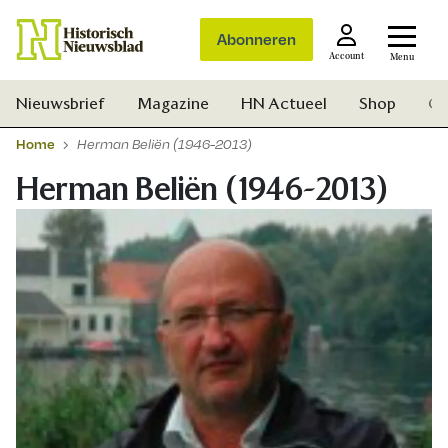
Abonneren
Account
Menu
Nieuwsbrief
Magazine
HN Actueel
Shop
Ge
Home
Herman Beliën (1946-2013)
Herman Beliën (1946-2013)
Zoek