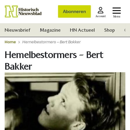
Abonneren
Account
Menu
Nieuwsbrief
Magazine
HN Actueel
Shop
Ge
Home
Hemelbestormers – Bert Bakker
Hemelbestormers – Bert
Bakker
Zoek