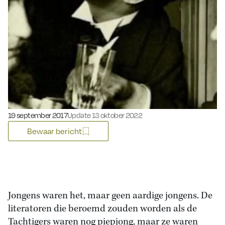
Gepubliceerd op:
19 september 2017
Update 13 oktober 2022
Bewaar bericht
Jongens waren het, maar geen aardige jongens. De
literatoren die beroemd zouden worden als de
Tachtigers waren nog piepjong, maar ze waren