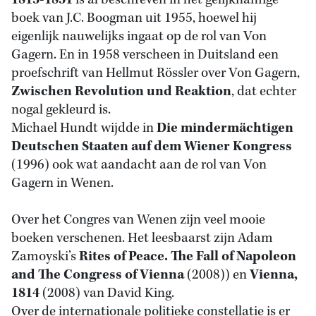
1815-1851
is al beschreven in het gelijknamige
boek van J.C. Boogman uit 1955, hoewel hij
eigenlijk nauwelijks ingaat op de rol van Von
Gagern. En in 1958 verscheen in Duitsland een
proefschrift van Hellmut Rössler over Von Gagern,
Zwischen Revolution und Reaktion
, dat echter
nogal gekleurd is.
Michael Hundt wijdde in
Die mindermächtigen
Deutschen Staaten auf dem Wiener Kongress
(1996) ook wat aandacht aan de rol van Von
Gagern in Wenen.
Over het Congres van Wenen zijn veel mooie
boeken verschenen. Het leesbaarst zijn Adam
Zamoyski’s
Rites of Peace. The Fall of Napoleon
and The Congress of Vienna
(2008)) en
Vienna,
1814
(2008) van David King.
Over de internationale politieke constellatie is er