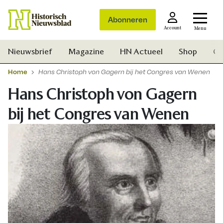
Abonneren
Account
Menu
Nieuwsbrief
Magazine
HN Actueel
Shop
Ge
Home
Hans Christoph von Gagern bij het Congres van Wenen
Hans Christoph von Gagern
bij het Congres van Wenen
Zoek