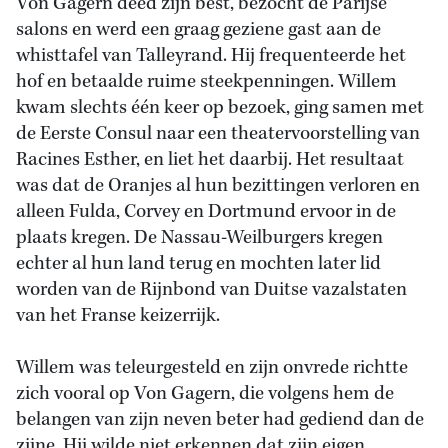
Von Gagern deed zijn best, bezocht de Parijse
salons en werd een graag geziene gast aan de
whisttafel van Talleyrand. Hij frequenteerde het
hof en betaalde ruime steekpenningen. Willem
kwam slechts één keer op bezoek, ging samen met
de Eerste Consul naar een theatervoorstelling van
Racines Esther, en liet het daarbij. Het resultaat
was dat de Oranjes al hun bezittingen verloren en
alleen Fulda, Corvey en Dortmund ervoor in de
plaats kregen. De Nassau-Weilburgers kregen
echter al hun land terug en mochten later lid
worden van de Rijnbond van Duitse vazalstaten
van het Franse keizerrijk.
Willem was teleurgesteld en zijn onvrede richtte
zich vooral op Von Gagern, die volgens hem de
belangen van zijn neven beter had gediend dan de
zijne. Hij wilde niet erkennen dat zijn eigen