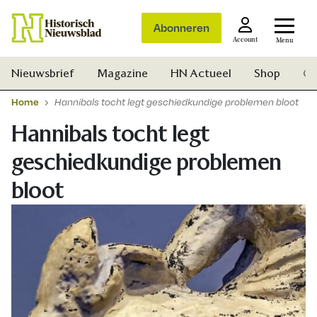
Abonneren
Account
Menu
Nieuwsbrief
Magazine
HN Actueel
Shop
Ge
Home
Hannibals tocht legt geschiedkundige problemen bloot
Hannibals tocht legt
geschiedkundige problemen
bloot
Zoek