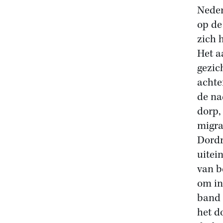
Neder
op de
zich 
Het a
gezic
achte
de na
dorp,
migra
Dordr
uitei
van b
om in
band 
het d