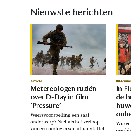
Nieuwste berichten
Artikel
Intervie
Metereologen ruziën
In F
over D-Day in film
de h
‘Pressure’
huwe
onbe
Weersvoorspelling een saai
onderwerp? Niet als het verloop
Wie ee
van een oorlog ervan afhangt. Het
overbi