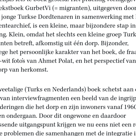
tekstboek GurbetVi (= migranten), uitgegeven doo
 jonge Turkse Dordtenaren in samenwerking met 
ntearchief, is een kleine, maar bijzondere stap in
ing. Klein, omdat het slechts een kleine groep Tur
nten betreft, afkomstig uit één dorp. Bijzonder,
ge het persoonlijke karakter van het boek, de fra
-wit foto’s van Ahmet Polat, en het perspectief van
orp van herkomst.
weetalige (Turks en Nederlands) boek schetst aan
van interviewfragmenten een beeld van de ingrij
deringen die het dorp en zijn inwoners vanaf 196
n ondergaan. Door dit ongewone en daardoor
issende uitgangspunt krijgen we nu eens niet een r
e problemen die samenhangen met de integratie i