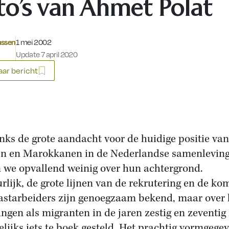
to’s van Ahmet Polat
Gepubliceerd op:
assen
1 mei 2002
Update 7 april 2020
ar bericht
ks de grote aandacht voor de huidige positie van
n en Marokkanen in de Nederlandse samenleving
 we opvallend weinig over hun achtergrond.
rlijk, de grote lijnen van de rekrutering en de ko
astarbeiders zijn genoegzaam bekend, maar over
ingen als migranten in de jaren zestig en zeventig 
lijks iets te boek gesteld. Het prachtig vormgege