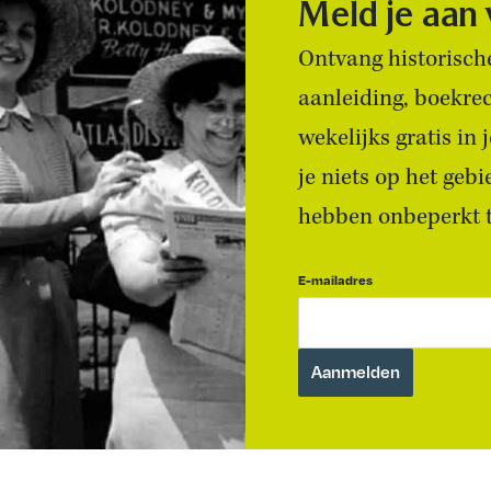
Meld je aan
Ontvang historische
aanleiding, boekre
wekelijks gratis in
je niets op het geb
hebben onbeperkt to
E-mailadres