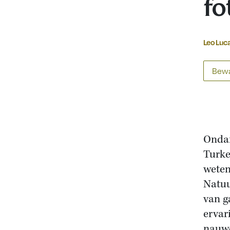
fo
Leo Luc
Bewa
Ondan
Turke
weten
Natuu
van g
ervar
nauwe