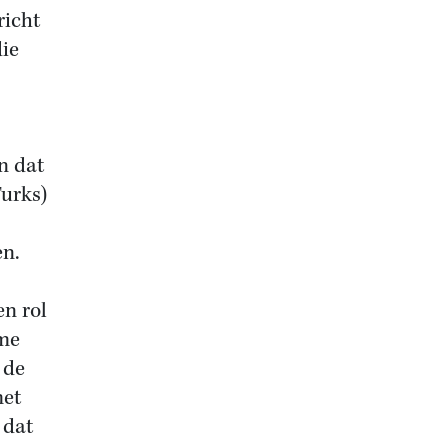
richt
die
n dat
Turks)
en.
en rol
ame
 de
met
 dat