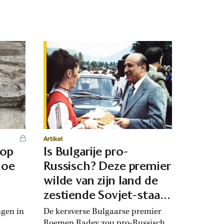
Artikel
 op
Is Bulgarije pro-
hoe
Russisch? Deze premier
d
wilde van zijn land de
zestiende Sovjet-staat
maken
ngen in
De kersverse Bulgaarse premier
Roemen Radev zou pro-Russisch