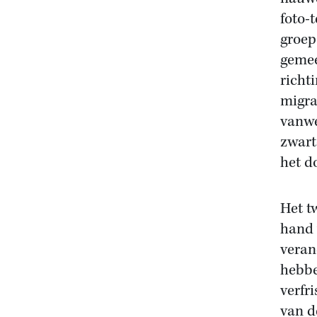
foto-
groep
gemee
richt
migra
vanwe
zwart
het d
Het t
hand 
veran
hebbe
verfr
van d