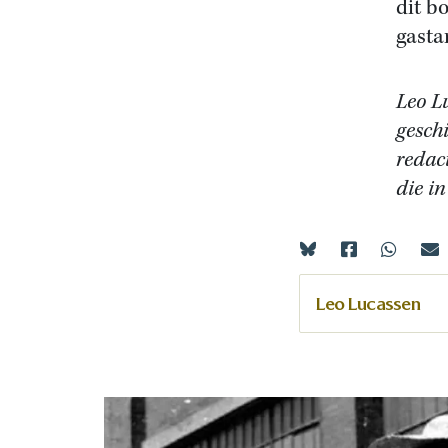
dit b
gasta
Leo L
gesch
redac
die i
Leo Lucassen