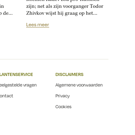
in
zijn; net als zijn voorganger Todor
p de
Zhivkov wijst hij graag op het
dt
Russische bevrijdingsverhaal van
Lees meer
onwijk
1878. Die vroegere premier was zo
que
loyaal aan het Kremlin, dat hij de
Bulgaarse soevereiniteit inzette in
onderhandelingen met Moskou.
r
Zhivkovs pro-Russische koers
nds
botste met de ideeën van zijn
n.
dochter, die juist...
LANTENSERVICE
DISCLAIMERS
t
eelgestelde vragen
Algemene voorwaarden
ontact
Privacy
Cookies