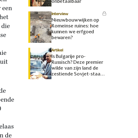
onbetaalbaar
r een
Interview
het
Nieuwbouwwijken op
 die
Romeinse ruïnes: hoe
kunnen we erfgoed
kse
bewaren?
Artikel
aie
Is Bulgarije pro-
uit
Russisch? Deze premier
wilde van zijn land de
zestiende Sovjet-staat
maken
 de
pende
0
elaas
n de