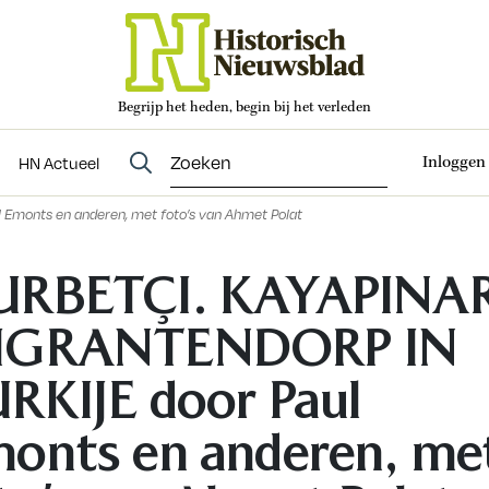
Begrijp het heden, begin bij het verleden
Abonneren
t
Evenementen
HN Actueel
Inloggen
HN Actueel
monts en anderen, met foto’s van Ahmet Polat
URBETÇI. KAYAPINAR
IGRANTENDORP IN
RKIJE door Paul
onts en anderen, me