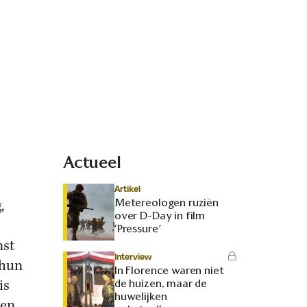
Actueel
Artikel
Metereologen ruziën
,
over D-Day in film
‘Pressure’
mst
Interview
 hun
In Florence waren niet
is
de huizen, maar de
huwelijken
ven