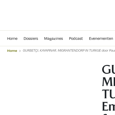
Home
Dossiers
Magazines
Podcas
Home
Dossiers
Magazines
Podcast
Evenementen
Home
GURBETÇI. KAYAPINAR. MIGRANTENDORP IN TURKIJE door Paul E
G
M
TU
Em