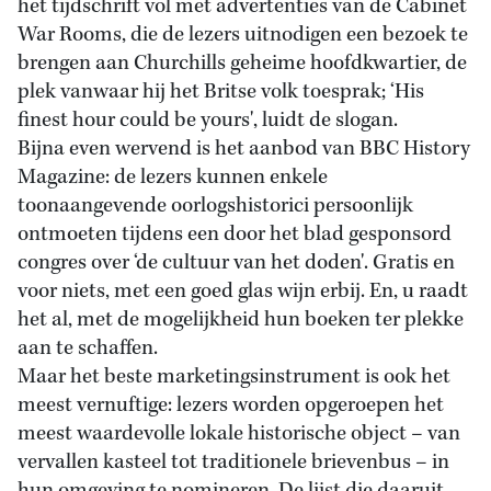
het tijdschrift vol met advertenties van de Cabinet
War Rooms, die de lezers uitnodigen een bezoek te
brengen aan Churchills geheime hoofdkwartier, de
plek vanwaar hij het Britse volk toesprak; ‘His
finest hour could be yours', luidt de slogan.
Bijna even wervend is het aanbod van BBC History
Magazine: de lezers kunnen enkele
toonaangevende oorlogshistorici persoonlijk
ontmoeten tijdens een door het blad gesponsord
congres over ‘de cultuur van het doden'. Gratis en
voor niets, met een goed glas wijn erbij. En, u raadt
het al, met de mogelijkheid hun boeken ter plekke
aan te schaffen.
Maar het beste marketingsinstrument is ook het
meest vernuftige: lezers worden opgeroepen het
meest waardevolle lokale historische object – van
vervallen kasteel tot traditionele brievenbus – in