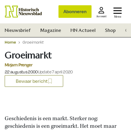
Abonneren
Account
Menu
Nieuwsbrief
Magazine
HN Actueel
Shop
Ge
Home
Groeimarkt
Groeimarkt
Mirjam Prenger
Gepubliceerd op:
22 augustus 2000
Update 7 april 2020
Bewaar bericht
Geschiedenis is een markt. Sterker nog:
geschiedenis is een groeimarkt. Het moet maar
Zoek