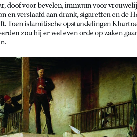
ar, doof voor bevelen, immuun voor vrouweli
n en verslaafd aan drank, sigaretten en de He
ift. Toen islamitische opstandelingen Khart
erden zou hij er wel even orde op zaken gaa
en.