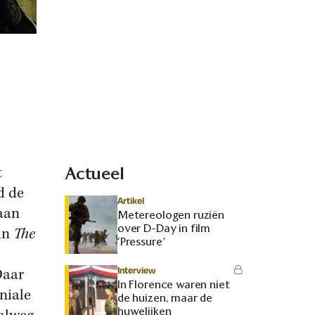
t
Actueel
d de
Artikel
aan
Metereologen ruziën
over D-Day in film
 in
The
‘Pressure’
Interview
Daar
In Florence waren niet
oniale
de huizen, maar de
huwelijken