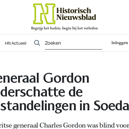
Begrijp het heden, begin bij het verleden
Abonneren
t
Evenementen
HN Actueel
Inloggen
HN Actueel
neraal Gordon
derschatte de
standelingen in Soed
ritse generaal Charles Gordon was blind voo