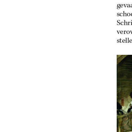
geva
schoo
Schr
verov
stell