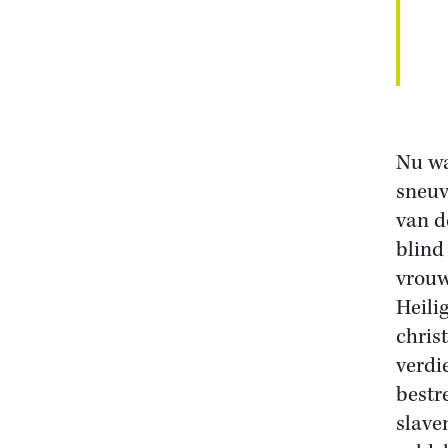
Nu wa
sneuv
van d
blind
vrouw
Heilig
chris
verdi
bestr
slave