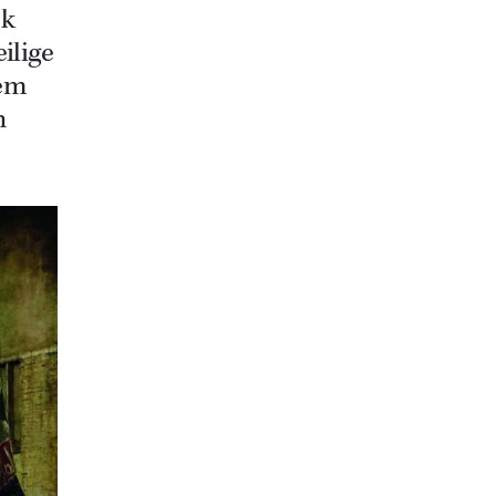
jk
ilige
oem
n