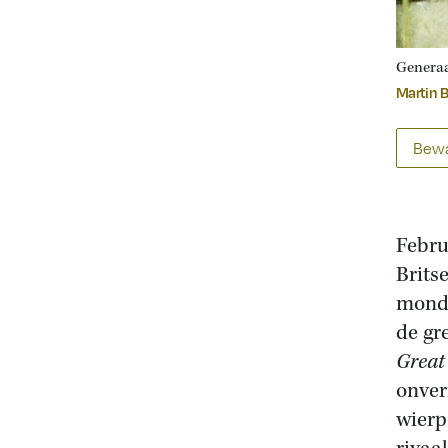
Generaal
Martin 
Bewa
Febru
Brits
mondi
de gr
Grea
onver
wierp 