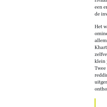
rivaa
een e
de in
Het w
omine
allem
Khart
zelfv
klein
Twee 
reddi
uitge
ontho