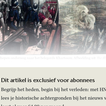
schepen onderweg naar het belegerde Khartoum. Afbeelding uit
The Il
 News
, 21 maart 1885.
Dit artikel is exclusief voor abonnees
Begrijp het heden, begin bij het verleden: met H
lees je historische achtergronden bij het nieuws 