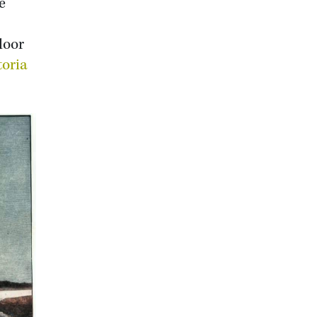
e
door
toria