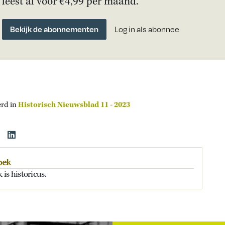
leest al voor €4,99 per maand.
Bekijk de abonnementen
Log in als abonnee
erd in
Historisch Nieuwsblad 11 - 2023
oek
is historicus.