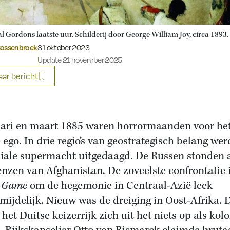
 Gordons laatste uur. Schilderij door George William Joy, circa 1893.
Gepubliceerd op:
Bossenbroek
31 oktober 2023
Update 21 november 2025
ar bericht
ari en maart 1885 waren horrormaanden voor he
e ego. In drie regio’s van geostrategisch belang wer
ale supermacht uitgedaagd. De Russen stonden 
enzen van Afghanistan. De zoveelste confrontatie
t Game
om de hegemonie in Centraal-Azië leek
mijdelijk. Nieuw was de dreiging in Oost-Afrika. 
het Duitse keizerrijk zich uit het niets op als kol