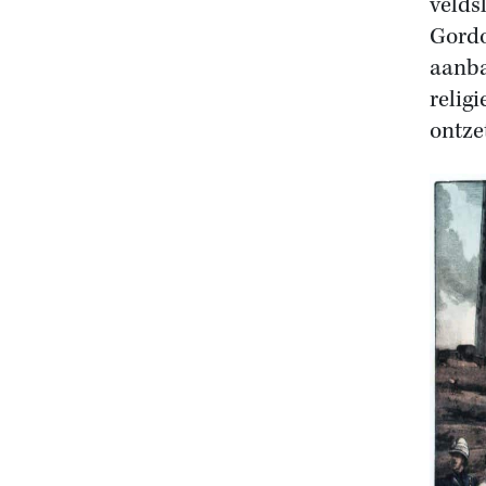
velds
Gordo
aanba
religi
ontze