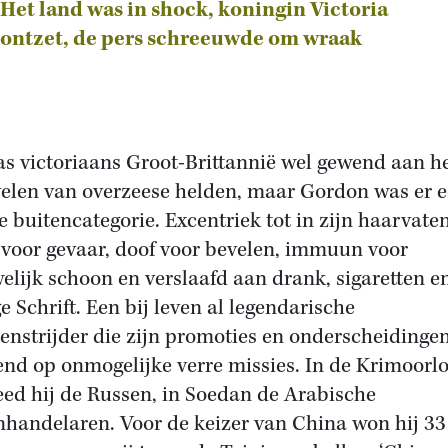
Het land was in shock, koningin Victoria
ontzet, de pers schreeuwde om wraak
s victoriaans Groot-Brittannië wel gewend aan h
elen van overzeese helden, maar Gordon was er 
e buitencategorie. Excentriek tot in zijn haarvate
 voor gevaar, doof voor bevelen, immuun voor
elijk schoon en verslaafd aan drank, sigaretten e
e Schrift. Een bij leven al legendarische
tenstrijder die zijn promoties en onderscheidinge
end op onmogelijke verre missies. In de Krimoorl
eed hij de Russen, in Soedan de Arabische
nhandelaren. Voor de keizer van China won hij 33