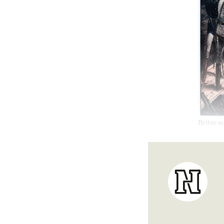
Britse 
London