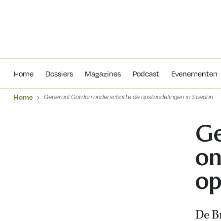
Home
Dossiers
Magazines
Podcas
Home
Dossiers
Magazines
Podcast
Evenementen
Home
Generaal Gordon onderschatte de opstandelingen in Soedan
Ge
on
op
De B