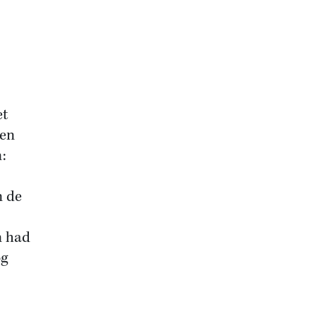
et
een
n:
n de
n had
og