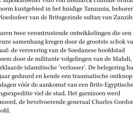
l. Rijkskanselier Otto von Bismarck claimde brut
norm kustgebied in het huidige Tanzania, behoren
vloedssfeer van de Britsgezinde sultan van Zanzib
aren twee verontrustende ontwikkelingen die een
uze samenhang kregen door de grootste schok v
aal: de verovering van de Soedanese hoofdstad
oem door de militante volgelingen van de Mahdi,
erklaarde islamitische ‘verlosser’. De belegering h
 jaar geduurd en kende een traumatische ontknop
dagen vóór de aankomst van een Brits-Egyptisch
ngsexpeditie viel de stad. Het garnizoen werd
moord, de bevelvoerende generaal Charles Gordo
ofd.