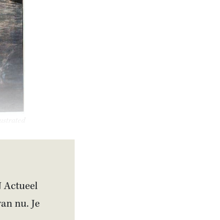
lustrated
N Actueel
van nu. Je