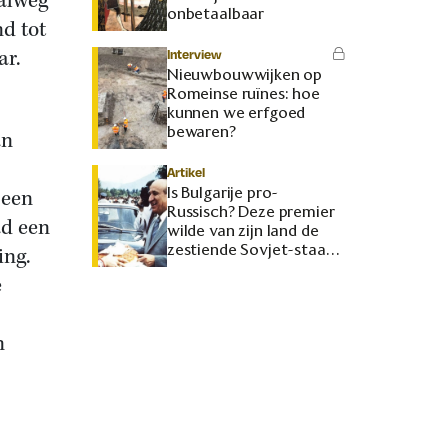
aalweg
onbetaalbaar
d tot
ar.
Interview
Nieuwbouwwijken op
Romeinse ruïnes: hoe
kunnen we erfgoed
bewaren?
an
Artikel
Is Bulgarije pro-
 een
Russisch? Deze premier
ad een
wilde van zijn land de
zestiende Sovjet-staat
ing.
maken
e
n