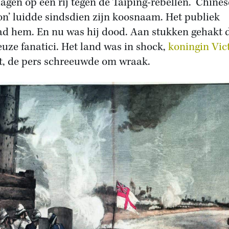
lagen op een rij tegen de Taiping-rebellen. ‘Chines
n’ luidde sindsdien zijn koosnaam. Het publiek
d hem. En nu was hij dood.
Aan stukken gehakt 
euze fanatici.
Het land was in shock,
koningin Vic
t, de pers schreeuwde om wraak.