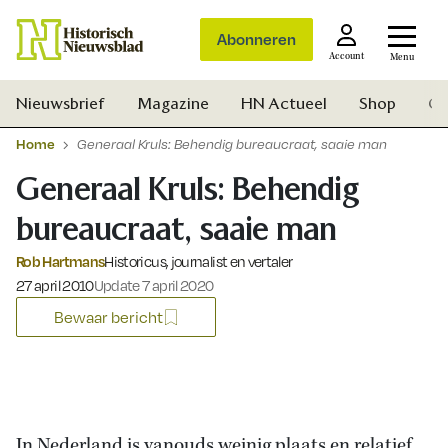
Abonneren
Account
Menu
Nieuwsbrief
Magazine
HN Actueel
Shop
Ge
Home
Generaal Kruls: Behendig bureaucraat, saaie man
Generaal Kruls: Behendig
bureaucraat, saaie man
Rob Hartmans
Historicus, journalist en vertaler
Gepubliceerd op:
27 april 2010
Update 7 april 2020
Bewaar bericht
Zoek
In Nederland is vanouds weinig plaats en relatief