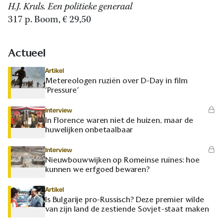
H.J. Kruls. Een politieke generaal
317 p. Boom, € 29,50
Actueel
Artikel
Metereologen ruziën over D-Day in film
‘Pressure’
Interview
In Florence waren niet de huizen, maar de
huwelijken onbetaalbaar
Interview
Nieuwbouwwijken op Romeinse ruïnes: hoe
kunnen we erfgoed bewaren?
Artikel
Is Bulgarije pro-Russisch? Deze premier wilde
van zijn land de zestiende Sovjet-staat maken